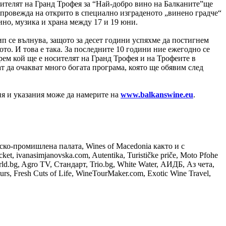
осителят на Гранд Трофея за “Най-добро вино на Балканите”ще
се провежда на открито в специално изграденото „винено градче“
ино, музика и храна между 17 и 19 юни.
кип се вълнува, защото за десет години успяхме да постигнем
то. И това е така. За последните 10 години ние ежегодно се
рем кой ще е носителят на Гранд Трофея и на Трофеите в
 да очакват много богата програма, която ще обявим след
ия и указания може да намерите на
www.balkanswine.eu
.
ко-промишлена палата, Wines of Macedonia както и с
ket, ivanasimjanovska.com, Autentika, Turističke priče, Moto Pfohe
ld.bg, Agro TV, Стандарт, Trio.bg, White Water, АИДБ, Аз чета,
urs, Fresh Cuts of Life, WineTourMaker.com, Exotic Wine Travel,