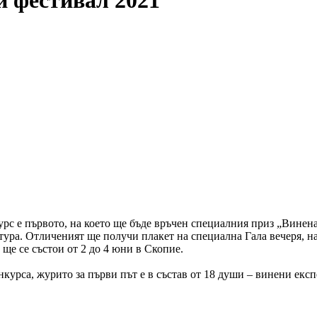
и фестивал 2021
с е първото, на което ще бъде връчен специалния приз „Винена 
ура. Отличеният ще получи плакет на специална Гала вечеря, на 
ще се състои от 2 до 4 юни в Скопие.
курса, журито за първи път е в състав от 18 души – винени експ