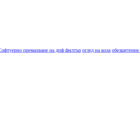
Софтуерно премахване на дпф филтър
оглед на кола
обезщетение