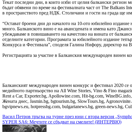
Текат последни дни, в които изби от целия балкански регион м
бъдат обявени по време на фестивалната част от The Balkans Int
в пространството пред НДК. Столичани и гости на града ще има
“Остават броени дни до началото на 10-ото юбилейно издание на 
много. Балканското вино е на авансцената и имена като Джанси
убеждаваме в повишаването на качестово на вината от балканск
отделните категории. Програмата за юбилейното издание тепър
Конкурса и Фестивала”, споделя Галина Нифору, директор на 
Регистрацията за участие в Балканския международен винен к
Балканският международен винен конкурс и фестивал 2020 се о
медийното партньорство на All Wine Stories, Vino & Fino magazine, 
Rent a Car, Exporter.bg, Apollowine.com, Hit-bg.com, WineBG.info
Жената днес, Jasmin.bg, bgtourism.bg, SlowTours.bg, Agronovinite.
bgvipnews.eu, hotpressbg.com, bulgarianews.bg, green-news.bg, Cul
Навигация
Васил Петров тръгва на турне през юни с втора версия „Symp
SYPER SA6: Мечтите се сбъдват на смелите! (ИНТЕРВЮ)