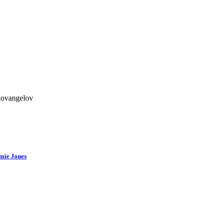
lovangelov
mie Jones