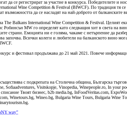
огат да се регистрират за участие в конкурса. Победителите и н
ernational Wine Competition & Festival (BIWCF). По традиция тя 
т възможността да се насладят на най-доброто от балканските в
The Balkans International Wine Competition & Festival. Целият е
с Робинсън MW го определят като следващия хит в света на вино
ите страни. Емоцията ни е голяма, чакаме с нетърпение да разбе
ва започва. Всички колеги и любители на балканското вино могат
BIWCF.
онкурс и фестивал продължава до 21 май 2021. Повече информац
съществява с подкрепата на Столична община, Българска търговс
Sofiaadventures, Visitskopje, Vinopedia, Winepeople.ro, In your poc
, списание Твоят бизнес, b2b media.bg, InFoodVeritas.com, ExpoWor
com, Winetours.bg, Wineo.bg, Bulgaria Wine Тours, Bulgaria Wine Тo
inarytourism.bg.
hoNY way”