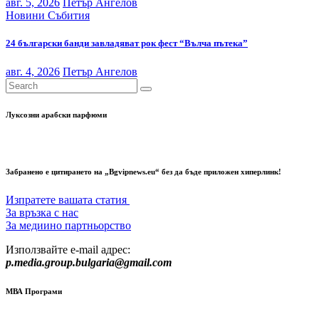
авг. 5, 2026
Петър Ангелов
Новини
Събития
24 български банди завладяват рок фест “Вълча пътека”
авг. 4, 2026
Петър Ангелов
Луксозни арабски парфюми
Забранено е цитирането на „Bgvipnews.eu“ без да бъде приложен хиперлинк!
Изпратете вашата статия
За връзка с нас
За медиино партньорство
Използвайте e-mail адрес:
p.media.group.bulgaria@gmail.com
МВА Програми