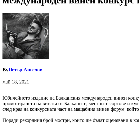
международен винен конкурс 
By
Петър Ангелов
май 18, 2021
Юбилейното издание на Балканския международен винен конкур
промотирането на вината от Балканите, местните сортове и култ
след края на конкурсната част на мащабния винен форум, който 
Поради рекордния брой мостри, които ще бъдат оценявани в кон