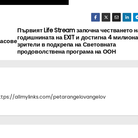
Първият Life Stream започна честването н
годишнината на EXIT и достигна 4 милион
часове
зрители в подкрепа на Световната
продоволствена програма на ООН
https://allmylinks.com/petarangelovangelov