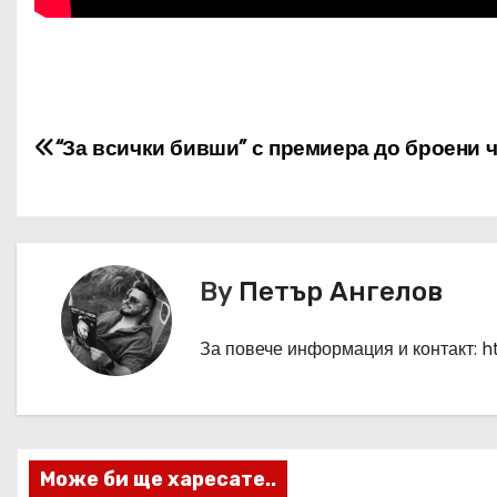
Н
“За всички бивши” с премиера до броени 
а
в
и
By
Петър Ангелов
г
а
За повече информация и контакт: 
ц
и
Може би ще харесате..
я