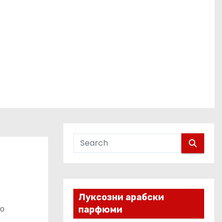
Луксозни арабски
но
парфюми