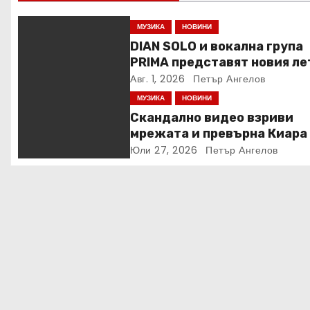
МУЗИКА
НОВИНИ
DIAN SOLO и вокална група
PRIMA представят новия ле
хит „Loca Loca“
Авг. 1, 2026
Петър Ангелов
МУЗИКА
НОВИНИ
Скандално видео взриви
мрежата и превърна Киара
една от най-обсъжданите
Юли 27, 2026
Петър Ангелов
теми у нас