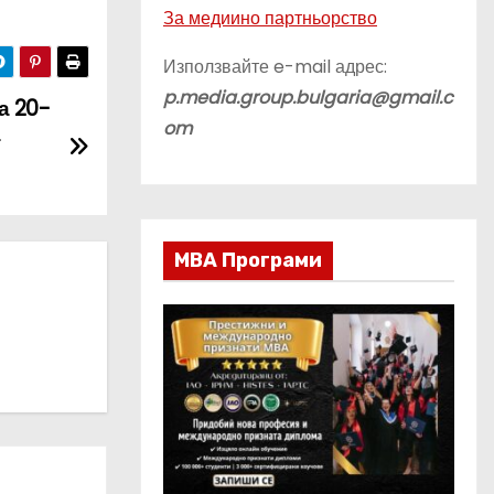
За медиино партньорство
Използвайте e-mail адрес:
p.media.group.bulgaria@gmail.c
а 20-
om
а
МВА Програми