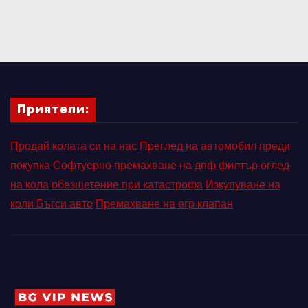
Приятели:
Продай колата си на нас
Преглед на автомобил преди
покупка
Софтуерно премахване на дпф филтър
оглед
на кола
обезщетение при катастрофа
Изкупуване на
коли Бъгси авто
Премахване на егр клапан