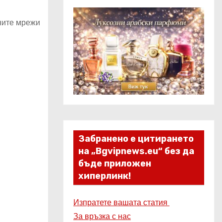
лните мрежи
Забранено е цитирането
на „Bgvipnews.eu“ без да
бъде приложен
хиперлинк!
Изпратете вашата статия
За връзка с нас