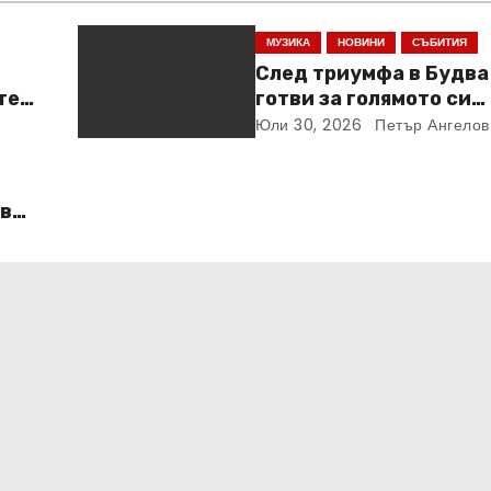
МУЗИКА
НОВИНИ
СЪБИТИЯ
След триумфа в Будва
тен
готви за голямото си
завръщане в София на
Юли 30, 2026
Петър Ангелов
ноември
 в