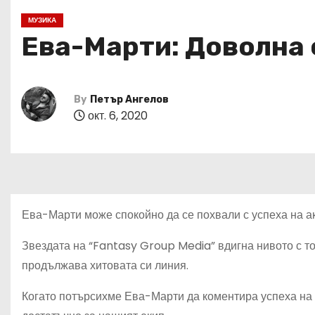
МУЗИКА
Ева-Марти: Доволна 
By
Петър Ангелов
окт. 6, 2020
Ева-Марти може спокойно да се похвали с успеха на ак
Звездата на “Fantasy Group Media” вдигна нивото с тоа
продължава хитовата си линия.
Когато потърсихме Ева-Марти да коментира успеха на “