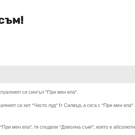
съм!
туалният си сингъл “При мен ела”.
лният си хит “Чисто луд” fr Силвър, а сега с “При мен ела”
При мен ела”, тя сподели “Доволна съм!”, което е абсолют