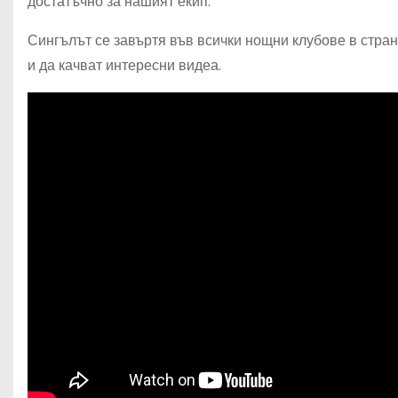
достатъчно за нашият екип.
Сингълът се завъртя във всички нощни клубове в стран
и да качват интересни видеа.