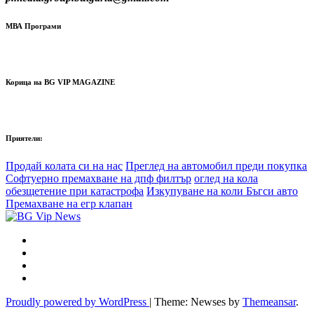
МВА Програми
Корица на BG VIP MAGAZINE
Приятели:
Продай колата си на нас
Преглед на автомобил преди покупка
Софтуерно премахване на дпф филтър
оглед на кола
обезщетение при катастрофа
Изкупуване на коли Бъгси авто
Премахване на егр клапан
Proudly powered by WordPress
|
Theme: Newses by
Themeansar
.