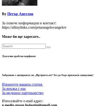
By
Петър Ангелов
За повече информация и контакт:
https://allmylinks.com/petarangelovangelov
Може би ще харесате..
Луксозни арабски парфюми
Забранено е цитирането на „Bgvipnews.eu“ без да бъде приложен хиперлинк!
Изпратете вашата статия
За връзка с нас
За медиино партньорство
Използвайте e-mail адрес:
p.media.group.bulgaria@gmail.com