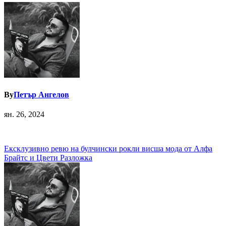
By
Петър Ангелов
ян. 26, 2024
Навигация
Ексклузивно ревю на булчински рокли висша мода от Алфа
Брайтс и Цвети Разложка