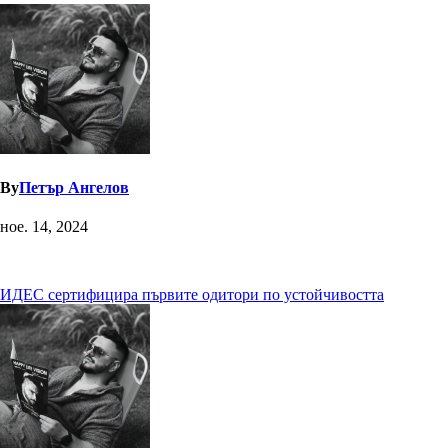
By
Петър Ангелов
ное. 14, 2024
Навигация
ИДЕС сертифицира първите одитори по устойчивостта