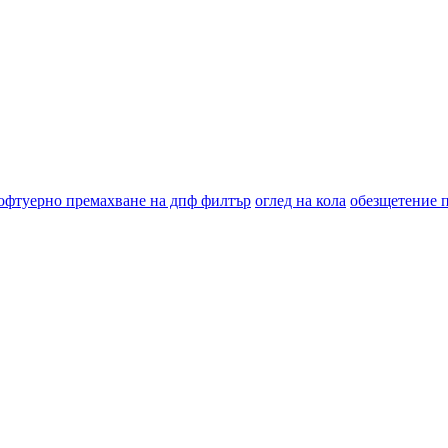
офтуерно премахване на дпф филтър
оглед на кола
обезщетение 