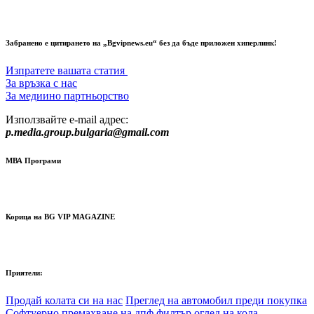
Забранено е цитирането на „Bgvipnews.eu“ без да бъде приложен хиперлинк!
Изпратете вашата статия
За връзка с нас
За медиино партньорство
Използвайте e-mail адрес:
p.media.group.bulgaria@gmail.com
МВА Програми
Корица на BG VIP MAGAZINE
Приятели:
Продай колата си на нас
Преглед на автомобил преди покупка
Софтуерно премахване на дпф филтър
оглед на кола