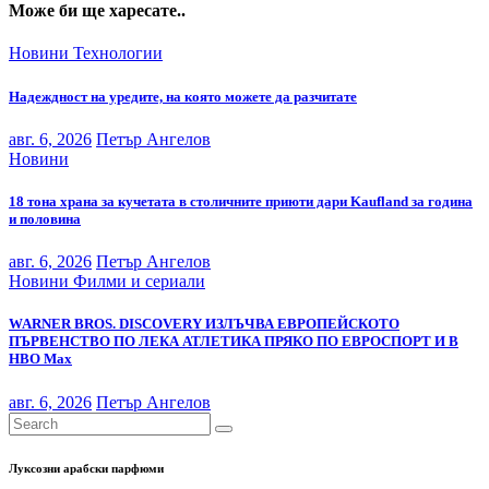
Може би ще харесате..
Новини
Технологии
Надеждност на уредите, на която можете да разчитате
авг. 6, 2026
Петър Ангелов
Новини
18 тона храна за кучетата в столичните приюти дари Kaufland за година
и половина
авг. 6, 2026
Петър Ангелов
Новини
Филми и сериали
WARNER BROS. DISCOVERY ИЗЛЪЧВА ЕВРОПЕЙСКОТО
ПЪРВЕНСТВО ПО ЛЕКА АТЛЕТИКА ПРЯКО ПО ЕВРОСПОРТ И В
НВО Мах
авг. 6, 2026
Петър Ангелов
Луксозни арабски парфюми