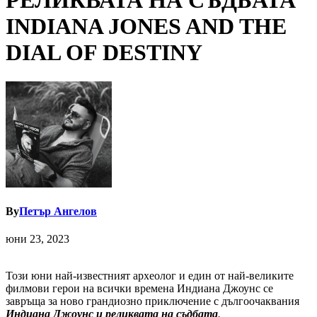
РЕЛИКВАТА НА СЪДБАТА
INDIANA JONES AND THE
DIAL OF DESTINY
By
Петър Ангелов
юни 23, 2023
Този юни най-известният археолог и един от най-великите
филмови герои на всички времена Индиана Джоунс се
завръща за ново грандиозно приключение с дългоочаквания
Индиана Джоунс и реликвата на съдбата
.