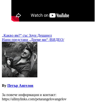
Навигация
„Какво ям?“ със Зоуи Дешанел
Нани представи „Дреме ми“ /ВИДЕО/
By
Петър Ангелов
За повече информация и контакт:
https://allmylinks.com/petarangelovangelov