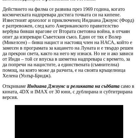
Действието на филма се развива през 1969 година, когато
космическата надпревара достига точката си на кипене.
Известният археолог и приключенец Индиана Джоунс (Форд)
е разтревожен, след като Американското правителство
вербува бивши врагове от Втората световна война, в отчаян
опит да изпревари Съветския съюз. Един от тях е Волер
(Микелсен) – бивш нацист и настоящ член на НАСА, който е
замесен в програмата за кацането на Луната и е твърдо решен
да прекрои света, както на него му изнася. Но не и ако зависи
от Инди – той се впуска в шеметна надпревара с времето, за
да попречи на нацистите, а единствената (съмнителна)
помощ, на която може да разчита, е на своята кръщелница
Хелена (Уолър-Бридж).
Откриваме
Индиана Джоунс и реликвата на съдбата
само в
кината, 4DX и IMAX от 30 юни, с дублирана и субтитрирана
версия.