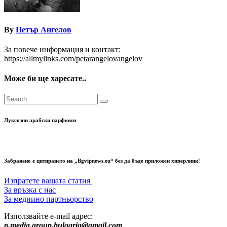
By
Петър Ангелов
За повече информация и контакт:
https://allmylinks.com/petarangelovangelov
Може би ще харесате..
Луксозни арабски парфюми
Забранено е цитирането на „Bgvipnews.eu“ без да бъде приложен хиперлинк!
Изпратете вашата статия
За връзка с нас
За медиино партньорство
Използвайте e-mail адрес:
p.media.group.bulgaria@gmail.com