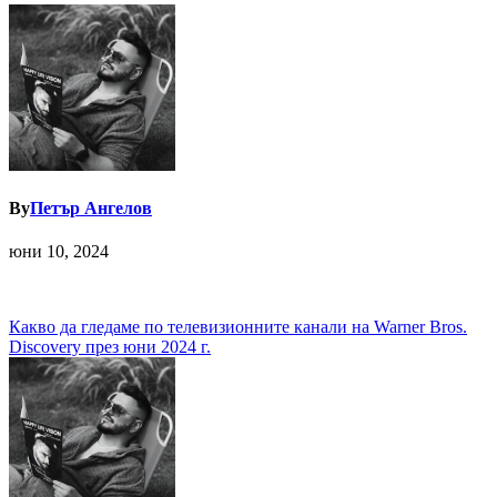
By
Петър Ангелов
юни 10, 2024
Навигация
Какво да гледаме по телевизионните канали на Warner Bros.
Discovery през юни 2024 г.