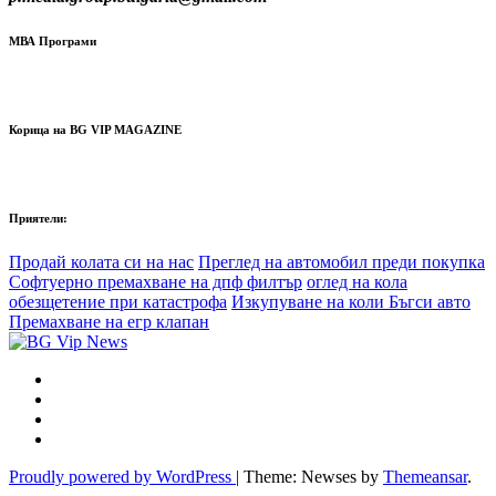
МВА Програми
Корица на BG VIP MAGAZINE
Приятели:
Продай колата си на нас
Преглед на автомобил преди покупка
Софтуерно премахване на дпф филтър
оглед на кола
обезщетение при катастрофа
Изкупуване на коли Бъгси авто
Премахване на егр клапан
Proudly powered by WordPress
|
Theme: Newses by
Themeansar
.