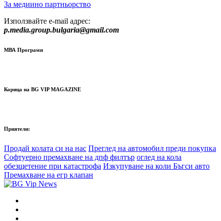
За медиино партньорство
Използвайте e-mail адрес:
p.media.group.bulgaria@gmail.com
МВА Програми
Корица на BG VIP MAGAZINE
Приятели:
Продай колата си на нас
Преглед на автомобил преди покупка
Софтуерно премахване на дпф филтър
оглед на кола
обезщетение при катастрофа
Изкупуване на коли Бъгси авто
Премахване на егр клапан