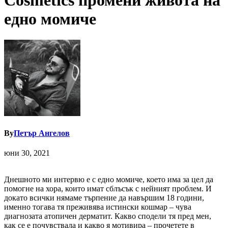
Cosmetics промени живота на
едно момиче
By
Петър Ангелов
юни 30, 2021
Днешното ми интервю е с едно момиче, което има за цел да
помогне на хора, които имат сблъсък с нейният проблем. И
докато всички нямаме търпение да навършим 18 години,
именно тогава тя преживява истински кошмар – чува
диагнозата атопичен дерматит. Какво сподели тя пред мен,
как се е почувствала и какво я мотивира – прочетете в