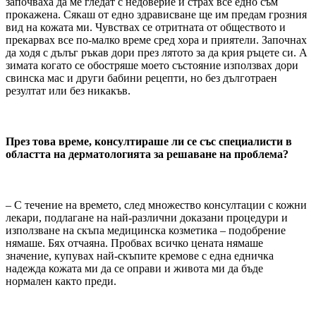
започваха да ме гледат с недоверие и страх все едно съм
прокажена. Сякаш от едно здрависване ще им предам грозния
вид на кожата ми. Чувствах се отритната от обществото и
прекарвах все по-малко време сред хора и приятели. Започнах
да ходя с дълъг ръкав дори през лятото за да крия ръцете си. А
зимата когато се обостряше моето състояние използвах дори
свинска мас и други бабини рецепти, но без дълготраен
резултат или без никакъв.
През това време, консултираше ли се със специалисти в
областта на дерматологията за решаване на проблема?
– С течение на времето, след множество консултации с кожни
лекари, подлагане на най-различни доказани процедури и
използване на скъпа медицинска козметика – подобрение
нямаше. Бях отчаяна. Пробвах всичко цената нямаше
значение, купувах най-скъпите кремове с една едничка
надежда кожата ми да се оправи и живота ми да бъде
нормален както преди.