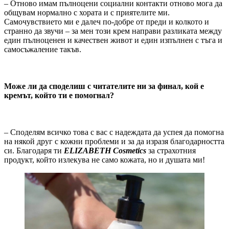
– Отново имам пълноцени социални контакти отново мога да
общувам нормално с хората и с приятелите ми.
Самочувствието ми е далеч по-добре от преди и колкото и
странно да звучи – за мен този крем направи разликата между
един пълноценен и качествен живот и един изпълнен с тъга и
самосъжаление такъв.
Може ли да споделиш с читателите ни за финал, кой е
кремът, който ти е помогнал?
– Споделям всичко това с вас с надеждата да успея да помогна
на някой друг с кожни проблеми и за да изразя благодарността
си. Благодаря ти
ELIZABETH Cosmetics
за страхотния
продукт, който излекува не само кожата, но и душата ми!