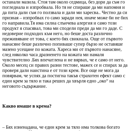
останали мазила. Стоя там около седмица, без дори да съм го
погледнала и изпробвала. Но тя не спираше да ми напомня и
да пита дали съм го ползвала и дали ми харесва.. Честно да си
призная – изпробвах го само заради нея, иначе може би не бих
го направила.Тя има силна слънчева алергия и само този
продукт я спасявал, това ми сподели преди да ми го даде. С
недоверие подходих към него, но беше доста различно
преживяване от това, с което бях свикнала. Още от първото
нанасяне беше различно попиваше супер бързо не оставяше
мазено усещане по кожата. Хареса ми от първото нанасяне,
след няколко часа дразненето на кожата ми намаля
чувствително .Бях впечатлена и не вярвах, че е само от него.
Около месец си правих разни тестове, мажех се и спирах за да
проверя дали наистина е от този крем. Все още не мога да
повярвам, че успях да постигна такъв страхотен ефект само с
един крем за тяло и така реших да хвърля едно „око“ на
неговото съдържание.
Какво имаше в крема?
– Бях изненадана, че един крем за тяло има толкова богато