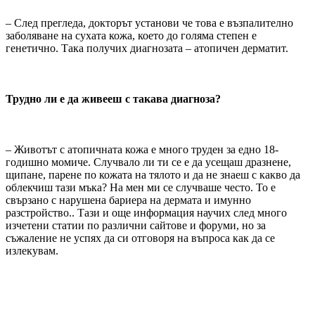
– След прегледа, докторът установи че това е възпалително
заболяване на сухата кожа, което до голяма степен е
генетично. Така получих диагнозата – атопичен дерматит.
Трудно ли е да живееш с такава диагноза?
– Животът с атопичната кожа е много труден за едно 18-
годишно момиче. Случвало ли ти се е да усещаш дразнене,
щипане, парене по кожата на тялото и да не знаеш с какво да
облекчиш тази мъка? На мен ми се случваше често. То е
свързано с нарушена бариера на дермата и имунно
разстройство.. Тази и още информация научих след много
изчетени статии по различни сайтове и форуми, но за
съжаление не успях да си отговоря на въпроса как да се
излекувам.