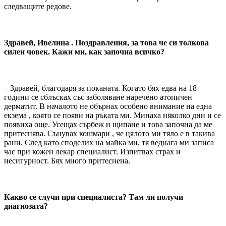
следващите редове.
Здравей, Ивелина . Поздравления, за това че си толкова
силен човек. Кажи ми, как започна всичко?
– Здравей, благодаря за поканата. Когато бях едва на 18
години се сблъсках със заболяване наречено атопичен
дерматит. В началото не обърнах особено внимание на една
екзема , която се появи на ръката ми. Минаха няколко дни и се
появиха още. Усещах сърбеж и щипане и това започна да ме
притеснява. Сънувах кошмари , че цялото ми тяло е в такива
рани. След като споделих на майка ми, тя веднага ми записа
час при кожен лекар специалист. Изпитвах страх и
несигурност. Бях много притеснена.
Какво се случи при специалиста? Там ли получи
диагнозата?