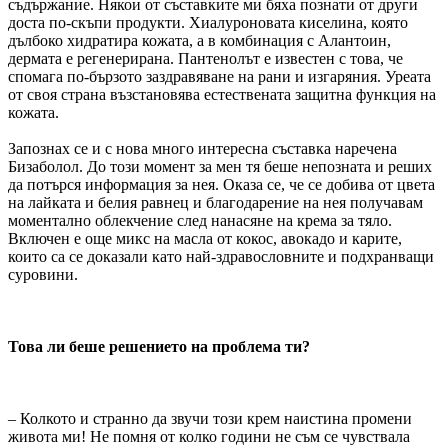
съдържание. Някои от съставките ми бяха познати от други
доста по-скъпи продукти. Хиалуроновата киселина, която
дълбоко хидратира кожата, а в комбинация с Алантоин,
дермата е регенерирана. Пантенолът е известен с това, че
спомага по-бързото заздравяване на рани и изгаряния. Уреата
от своя страна възстановява естествената защитна функция на
кожата.
Запознах се и с нова много интересна съставка наречена
Бизаболол. До този момент за мен тя беше непозната и реших
да потърся информация за нея. Оказа се, че се добива от цвета
на лайката и белия равнец и благодарение на нея получавам
моментално облекчение след нанасяне на крема за тяло.
Включен е още микс на масла от кокос, авокадо и карите,
които са се доказали като най-здравословните и подхранващи
суровини.
Това ли беше решението на проблема ти?
– Колкото и странно да звучи този крем наистина промени
живота ми! Не помня от колко години не съм се чувствала