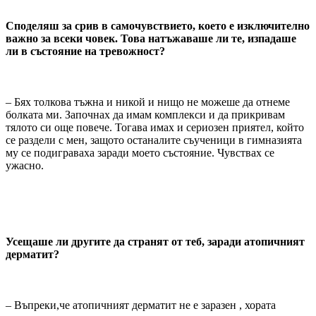
Споделяш за срив в самочувствието, което е изключително
важно за всеки човек. Това натъжаваше ли те, изпадаше
ли в състояние на тревожност?
– Бях толкова тъжна и никой и нищо не можеше да отнеме
болката ми. Започнах да имам комплекси и да прикривам
тялото си още повече. Тогава имах и сериозен приятел, който
се раздели с мен, защото останалите съученици в гимназията
му се подиграваха заради моето състояние. Чувствах се
ужасно.
Усещаше ли другите да странят от теб, заради атопичният
дерматит?
– Въпреки,че атопичният дерматит не е заразен , хората