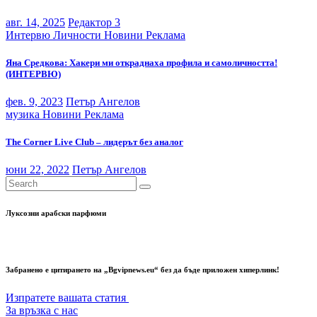
авг. 14, 2025
Редактор 3
Интервю
Личности
Новини
Реклама
Яна Средкова: Хакери ми откраднаха профила и самоличността!
(ИНТЕРВЮ)
фев. 9, 2023
Петър Ангелов
музика
Новини
Реклама
The Corner Live Club – лидерът без аналог
юни 22, 2022
Петър Ангелов
Луксозни арабски парфюми
Забранено е цитирането на „Bgvipnews.eu“ без да бъде приложен хиперлинк!
Изпратете вашата статия
За връзка с нас