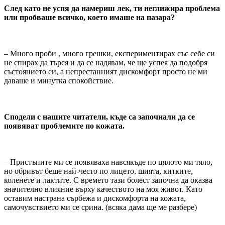
След като не успя да намериш лек, ти неглижира проблема
или пробваше всичко, което имаше на пазара?
– Много проби , много грешки, експериментирах със себе си
не спирах да търся и да се надявам, че ще успея да подобря
състоянието си, а непрестанният дискомфорт просто не ми
даваше и минутка спокойствие.
Сподели с нашите читатели, къде са започнали да се
появяват проблемите по кожата.
– Пристъпите ми се появяваха навсякъде по цялото ми тяло,
но обривът беше най-често по лицето, шията, китките,
коленете и лактите. С времето тази болест започна да оказва
значително влияние върху качеството на моя живот. Като
оставим настрана сърбежа и дискомфорта на кожата,
самочувствието ми се срина. (всяка дама ще ме разбере)