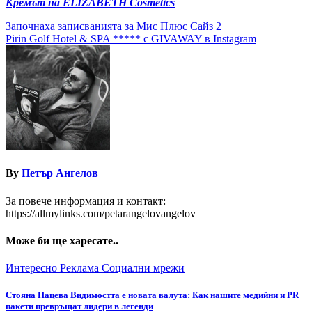
Кремът на ELIZABETH Cosmetics
Навигация
Започнаха записванията за Мис Плюс Сайз 2
Pirin Golf Hotel & SPA ***** с GIVAWAY в Instagram
By
Петър Ангелов
За повече информация и контакт:
https://allmylinks.com/petarangelovangelov
Може би ще харесате..
Интересно
Реклама
Социални мрежи
Стояна Нацева Видимостта е новата валута: Как нашите медийни и PR
пакети превръщат лидери в легенди