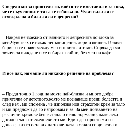
Сподели ми за приятеля ти, който те е изоставил и за това,
че се съучениците ти са те избягвали. Чувствала ли се
отхвърлена и била ли си в депресия?
– Накрая неизбежно отчаянието и депресията дойдоха за
мен.Чувствах се някак непълноценна, дори излишна. Голяма
бариера се появи между мен и приятелите ми. Спряха да ми
звънят за виждане и се събираха тайно, без мен на кафе.
И все пак, нямаше ли никакво решение на проблема?
– Преди точно 1 година моята най-близка и много добра
приятелка от детството,която ме познаваше преди болестта и
след нея , ми спомена , че използва нов страхотен крем за тяло
и ми предложи да го изпробвам и аз. За мен ползването на
различни кремове беше станало нещо нормално, даже леко
досадна част от ежедневието ми. Един ден просто ми го
донесе, а аз го оставих на тоалетката в стаята си до всички