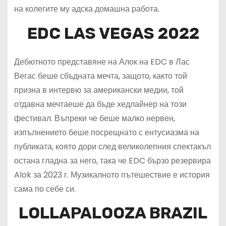
на колегите му адска домашна работа.
EDC LAS VEGAS 2022
Дебютното представяне на Алок на EDC в Лас
Вегас беше сбъдната мечта, защото, както той
призна в интервю за американски медии, той
отдавна мечтаеше да бъде хедлайнер на този
фестивал. Въпреки че беше малко нервен,
изпълнението беше посрещнато с ентусиазма на
публиката, която дори след великолепния спектакъл
остана гладна за него, така че EDC бързо резервира
Alok за 2023 г. Музикалното пътешествие е история
сама по себе си.
LOLLAPALOOZA BRAZIL