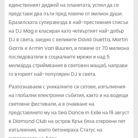
единственият диджей на планетата, успял да се
представи два пъти пред повече от милион души.
Бразилската суперзвезда в най-престижния списък
на DJ Mag е класиран като четвъртият най-добър
DJ в света, заедно с великите David Guetta, Martin
Garrix и Armin Van Buuren, и повече от 70 милиона
последователи в социалните мрежи и над 5
милиарда стриймвания в световен мащаб, направи
го вторият най-популярен DJ в света.
Разпознаваем с уникалните си сетове, изпълнения
на глобални електронни събития, както и на водещи
световни фестивали, а в очакване на
представянето му на Sea Dance in Exile на 19 август
в Diamond Club на остров Крък бяха откроени пет
изпълнения, които бетонираха Статус на