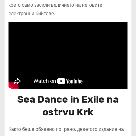
което само засили величието на неговите
електронни бийтове.
Sea Dance in Exile na
ostrvu Krk
Както беше обявено по-рано, деветото издание на