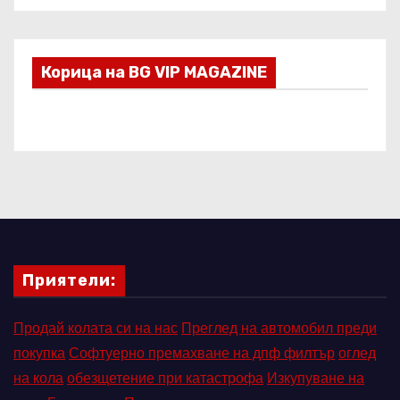
Корица на BG VIP MAGAZINE
Приятели:
Продай колата си на нас
Преглед на автомобил преди
покупка
Софтуерно премахване на дпф филтър
оглед
на кола
обезщетение при катастрофа
Изкупуване на