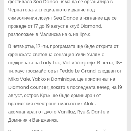
фестивала Sea Dance няма да се организира в
Черна гора, а специалното издание под
символичния лозунг Sea Dance в изгнание ще се
проведе от 17 до 19 август в клуб Diamond,
разположен в Малинска на о. на Крък.
В четвъртък, 17-ти, програмата ще бъде открита от
френската световна сензация Уили Уилям с
подкрепата на Lady Lee, Viiit и Vanjanje. В петък, 18-
ти, хаус гросмайсторът Fedde Le Grand, следван от
Mika Vale, Yakko и Dominique, ще пристигнат на
Diamond counter, докато в последната вечер, на 19
август, остров Крък ще бъде доминиран от
бразилския електронен магьосник Alok ,
акомпаниран от дуото Vanillaz, Ryu & Dante и
Доминик и Ванджанжа.