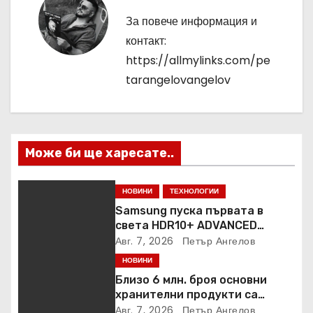
а
За повече информация и
ц
контакт:
https://allmylinks.com/pe
и
tarangelovangelov
я
Може би ще харесате..
НОВИНИ
ТЕХНОЛОГИИ
Samsung пуска първата в
света HDR10+ ADVANCED
стрийминг услуга в Prime
Авг. 7, 2026
Петър Ангелов
Video
НОВИНИ
Близо 6 млн. броя основни
хранителни продукти са
закупени от „Кошница с
Авг. 7, 2026
Петър Ангелов