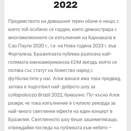
2022
Предимството на домашния терен обаче е нещо, с
което той особено се гордее, което демонстрира с
многомилионните си изпълнения на Карнавала в
Сао Пауло 2020 г., т.е. на Нова година 2023 г. във
Форталеза. Бразилската публика разпозна най-
голямата южноамериканска EDM звезда, която се
ползва със статут на божество наред с
футболистите у нас. Алок винаги има това предвид,
затова е подготвил най-доброто шоу за
Lollapalooza Brazil 2022, буквално. По-късно Алок
разкри, че това изпълнение е счупило рекорда за
най-много светлинни ефекти на един концерт в
Бразилия. Светлинното шоу беше зашеметяващо,
отвеждайки погледа на публиката към небето –