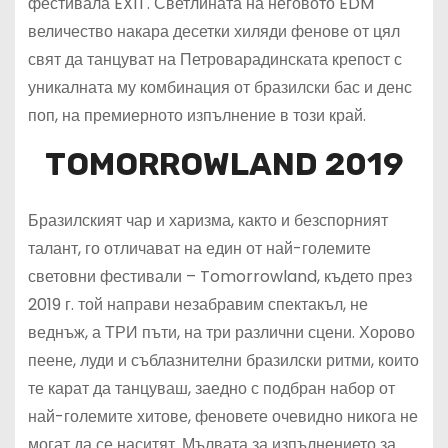
фестивала EXIT. Светлината на неговото EDM
величество накара десетки хиляди фенове от цял
свят да танцуват на Петроварадинската крепост с
уникалната му комбинация от бразилски бас и денс
поп, на премиерното изпълнение в този край.
TOMORROWLAND 2019
Бразилският чар и харизма, както и безспорният
талант, го отличават на един от най-големите
световни фестивали – Tomorrowland, където през
2019 г. той направи незабравим спектакъл, не
веднъж, а ТРИ пъти, на три различни сцени. Хорово
пеене, луди и съблазнителни бразилски ритми, които
те карат да танцуваш, заедно с подбран набор от
най-големите хитове, феновете очевидно никога не
могат да се наситят. Мълвата за изпълнението за