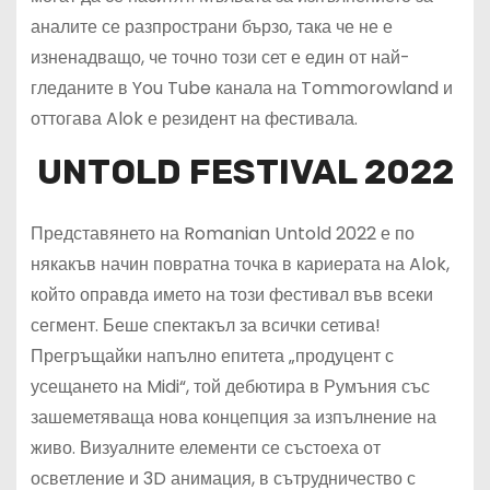
аналите се разпространи бързо, така че не е
изненадващо, че точно този сет е един от най-
гледаните в You Tube канала на Tommorowland и
оттогава Alok е резидент на фестивала.
UNTOLD FESTIVAL 2022
Представянето на Romanian Untold 2022 е по
някакъв начин повратна точка в кариерата на Alok,
който оправда името на този фестивал във всеки
сегмент. Беше спектакъл за всички сетива!
Прегръщайки напълно епитета „продуцент с
усещането на Midi“, той дебютира в Румъния със
зашеметяваща нова концепция за изпълнение на
живо. Визуалните елементи се състоеха от
осветление и 3D анимация, в сътрудничество с