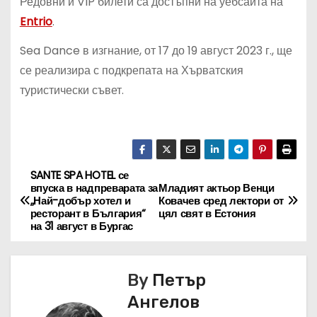
Редовни и VIP билети са достъпни на уебсайта на
Entrio
.
Sea Dance в изгнание, от 17 до 19 август 2023 г., ще
се реализира с подкрепата на Хърватския
туристически съвет.
SANTE SPA HOTEL се
Н
впуска в надпреварата за
Младият актьор Венци
„Най-добър хотел и
Ковачев сред лектори от
а
ресторант в България“
цял свят в Естония
на 31 август в Бургас
в
и
By
Петър
г
Ангелов