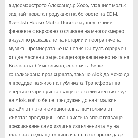
видеомаестрото Александър Хесе, главният мозък
зад най-новата продукция на боговете на EDM,
Swedish House Mafia. Новото му шоу взриви
феновете с върховното сливане на многоизмерно
визуално разказване на истории и неограничена
музика. Премиерата бе на новия DJ пулт, оформен
от две масивни ръце, олицетворяващи енергията на
Вселената. Символично, енергията беше
канализирана през сцената, така че Alok да може да
я предаде на живо на публиката. Трансферът на
енергия озари присъстващите, с отличителния звук
на Alok, който беше придружен до най-малкия
детайл от ярка и емоционална „по-голяма от
живота“ продукция. Това наистина впечатляващо
преживяване само издигна изпълненията му на
живо на следващото ниво и в същото време даде