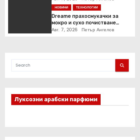
грижа“ в Kaufland от старта на
НОВИНИ
ТЕХНОЛОГИИ
кампанията
Dreame прахосмукачки за
мокро и сухо почистване
надхвърлиха 2 000 патентни
Авг. 7, 2026
Петър Ангелов
заявки в световен мащаб
Луксозни арабски парфюми