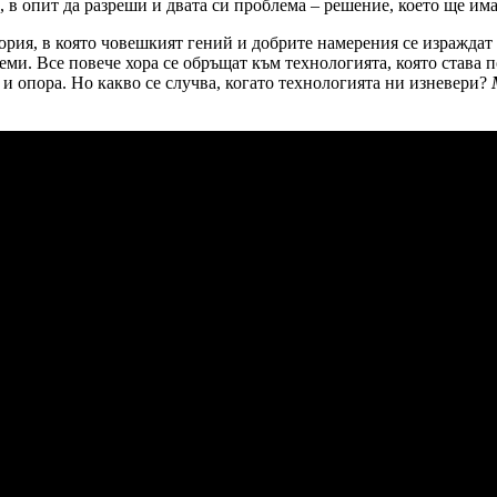
, в опит да разреши и двата си проблема – решение, което ще 
ория, в която човешкият гений и добрите намерения се израждат
ми. Все повече хора се обръщат към технологията, която става п
и опора. Но какво се случва, когато технологията ни изневери?