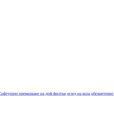
Софтуерно премахване на дпф филтър
оглед на кола
обезщетение