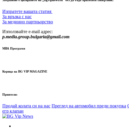
Забранено е цитирането на „Bgvipnews.eu“ без да бъде приложен хиперлинк!
Изпратете вашата статия
За връзка с нас
За медиино партньорство
Използвайте e-mail адрес:
p.media.group.bulgaria@gmail.com
МВА Програми
Корица на BG VIP MAGAZINE
Приятели:
Продай колата си на нас
Преглед на автомобил преди покупка
егр клапан