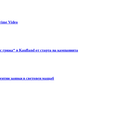
rime Video
с грижа“ в Kaufland от старта на кампанията
тентни заявки в световен мащаб