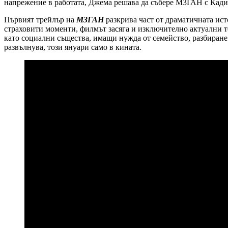
напрежение в работата, Джема решава да събере М3ГАН с Кади
Първият трейлър на
М3ГАН
разкрива част от драматичната ист
страховити моменти, филмът засяга и изключително актуални те
като социални същества, имащи нужда от семейство, разбиране 
развълнува, този януари само в кината.