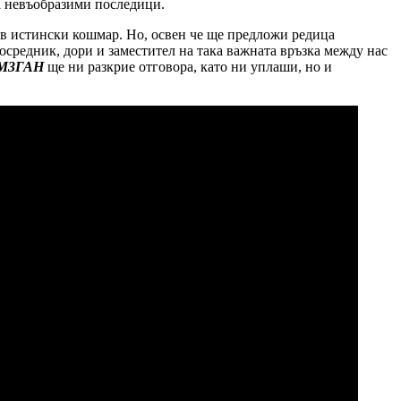
има невъобразими последици.
 в истински кошмар. Но, освен че ще предложи редица
осредник, дори и заместител на така важната връзка между нас
М3ГАН
ще ни разкрие отговора, като ни уплаши, но и