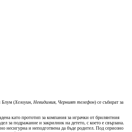
 Блум (
Хелоуин
,
Невидимия
,
Черният телефон
) се събират за
адена като прототип за компания за играчки от брилянтния
ел за подражание и закрилник на детето, с което е свързана.
но несигурна и неподготвена да бъде родител. Под сериозно