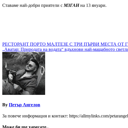
Ставаме най-добри приятели с
М3ГАН
на 13 януари.
Навигация
РЕСТОРАНТ ПОРТО МАЛТЕЗЕ С ТРИ ПЪРВИ МЕСТА ОТ Г
„Аватар: Природата на водата“ вдъхнови най-мащабното светл
By
Петър Ангелов
За повече информация и контакт: https://allmylinks.com/petarange
Може би ще харесате..