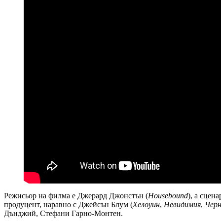
Режисьор на филма е Джерард Джонстън (
Housebound
), а сцен
продуцент, наравно с Джейсън Блум (
Хелоуин
,
Невидимия
,
Чер
Дънджий, Стефани Гарно-Монтен.