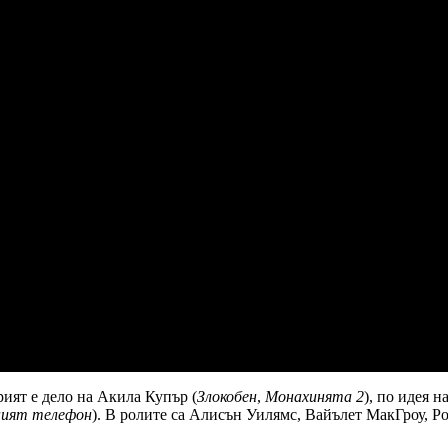
арият е дело на Акила Купър (
Злокобен
,
Монахинята 2
), по идея 
ният телефон
). В ролите са Алисън Уилямс, Вайълет МакГроу, 