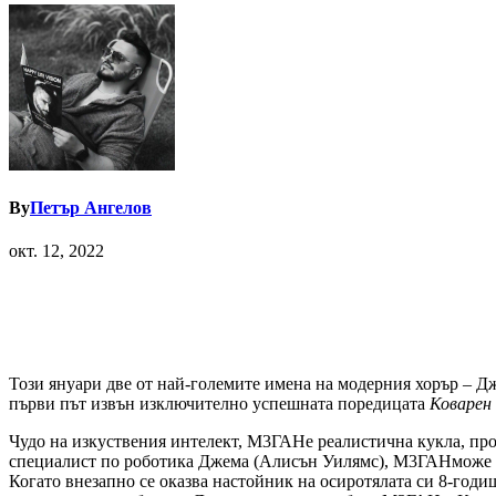
By
Петър Ангелов
окт. 12, 2022
Този януари две от най-големите имена на модерния хорър – Д
първи път извън изключително успешната поредицата
Коварен
Чудо на изкуствения интелект, М3ГАНе реалистична кукла, про
специалист по роботика Джема (Алисън Уилямс), М3ГАНможе дасл
Когато внезапно се оказва настойник на осиротялата си 8-год