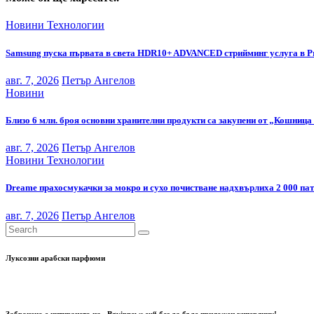
Новини
Технологии
Samsung пуска първата в света HDR10+ ADVANCED стрийминг услуга в P
авг. 7, 2026
Петър Ангелов
Новини
Близо 6 млн. броя основни хранителни продукти са закупени от „Кошница 
авг. 7, 2026
Петър Ангелов
Новини
Технологии
Dreame прахосмукачки за мокро и сухо почистване надхвърлиха 2 000 па
авг. 7, 2026
Петър Ангелов
Луксозни арабски парфюми