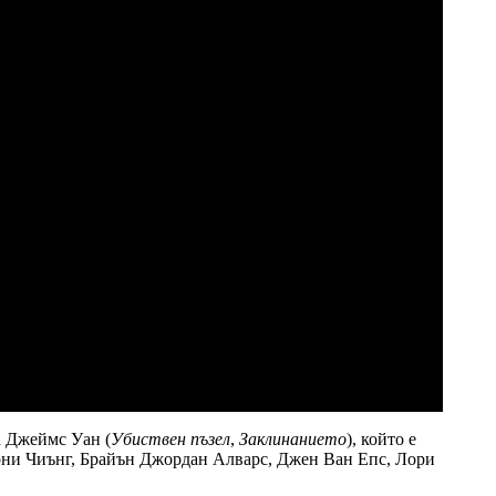
на Джеймс Уан (
Убиствен пъзел
,
Заклинанието
), който е
Рони Чиънг, Брайън Джордан Алварс, Джен Ван Епс, Лори