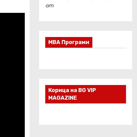
om
МВА Програми
Корица на BG VIP
MAGAZINE