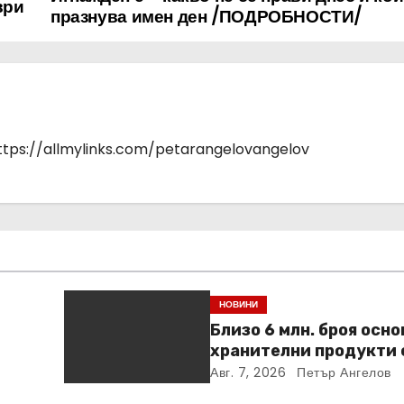
ври
празнува имен ден /ПОДРОБНОСТИ/
https://allmylinks.com/petarangelovangelov
НОВИНИ
Близо 6 млн. броя осн
хранителни продукти 
ideo
закупени от „Кошница
Авг. 7, 2026
Петър Ангелов
в Kaufland от старта н