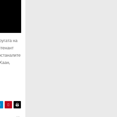
ругата на
йтенант
останалите
Хаан,