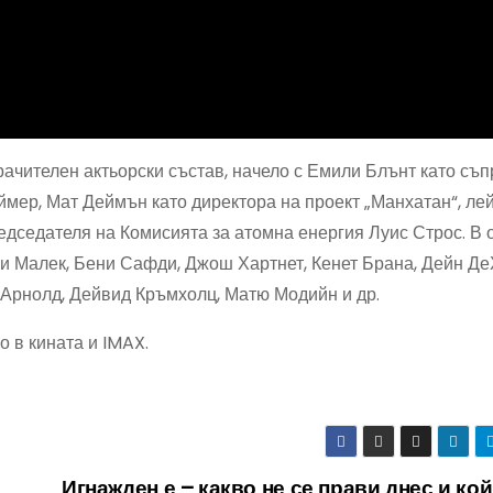
чителен актьорски състав, начело с Емили Блънт като съп
ймер, Мат Деймън като директора на проект „Манхатан“, ле
едседателя на Комисията за атомна енергия Луис Строс. В 
и Малек, Бени Сафди, Джош Хартнет, Кенет Брана, Дейн Де
 Арнолд, Дейвид Кръмхолц, Матю Модийн и др.
о в кината и IMAX.
Игнажден е – какво не се прави днес и кой