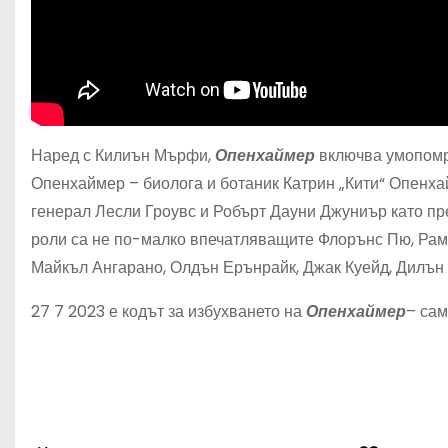
Наред с Килиън Мърфи,
Опенхаймер
включва умопомра
Опенхаймер – биолога и ботаник Катрин „Кити“ Опенха
генерал Лесли Гроувс и Робърт Дауни Джуниър като пр
роли са не по-малко впечатляващите Флорънс Пю, Рам
Майкъл Ангарано, Олдън Ерънрайк, Джак Куейд, Дилън
27 7 2023 е кодът за избухването на
Опенхаймер
– сам