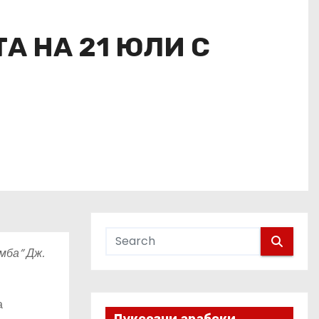
А НА 21 ЮЛИ С
мба” Дж.
а