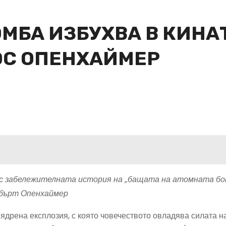
МБА ИЗБУХВА В КИНАТ
ОС ОПЕНХАЙМЕР
с забележителната история
на „бащата на атомната бо
бърт Опенхаймер
 ядрена експлозия, с която човечеството овладява силата н