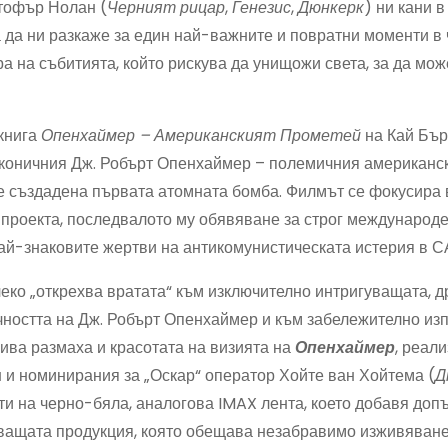
тофър Нолан (
Черният рицар
,
Генезис
,
Дюнкерк
) ни кани в
за да ни разкаже за един най-важните и повратни моменти в
а на събитията, който рискува да унищожи света, за да мож
 книга
Опенхаймер – Американският Прометей
на Кай Бър
коничния Дж. Робърт Опенхаймер – полемичния американск
 е създадена първата атомната бомба. Филмът се фокусира 
 проекта, последвалото му обявяване за строг международ
ай-знаковите жертви на антикомунистическата истерия в 
еко „открехва вратата“ към изключително интригуващата, 
ичността на Дж. Робърт Опенхаймер и към забележително и
ива размаха и красотата на визията на
Опенхаймер
, реал
 и номинирания за „Оскар“ оператор Хойте ван Хойтема (
Д
нети на черно-бяла, аналогова IMAX лента, което добавя до
яващата продукция, която обещава незабравимо изживяван