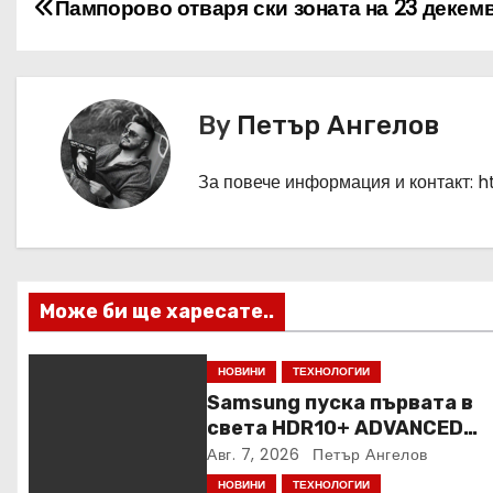
Н
Пампорово отваря ски зоната на 23 декем
а
в
By
Петър Ангелов
и
г
За повече информация и контакт: 
а
ц
Може би ще харесате..
и
я
НОВИНИ
ТЕХНОЛОГИИ
Samsung пуска първата в
света HDR10+ ADVANCED
стрийминг услуга в Prime V
Авг. 7, 2026
Петър Ангелов
НОВИНИ
ТЕХНОЛОГИИ