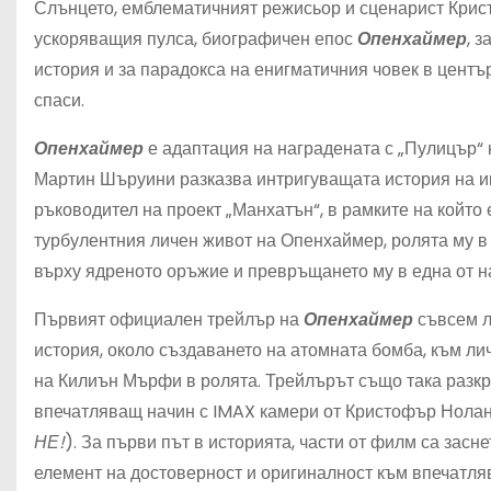
Слънцето, емблематичният режисьор и сценарист Крис
ускоряващия пулса, биографичен епос
Опенхаймер
, 
история и за парадокса на енигматичния човек в център
спаси.
Опенхаймер
е адаптация на наградената с „Пулицър“
Мартин Шъруини разказва интригуващата история на и
ръководител на проект „Манхатън“, в рамките на който
турбулентния личен живот на Опенхаймер, ролята му в
върху ядреното оръжие и превръщането му в една от н
Първият официален трейлър на
Опенхаймер
съвсем л
история, около създаването на атомната бомба, към л
на Килиън Мърфи в ролята. Трейлърът също така разкр
впечатляващ начин с IMAX камери от Кристофър Нолан
НЕ!
). За първи път в историята, части от филм са зас
елемент на достоверност и оригиналност към впечатл