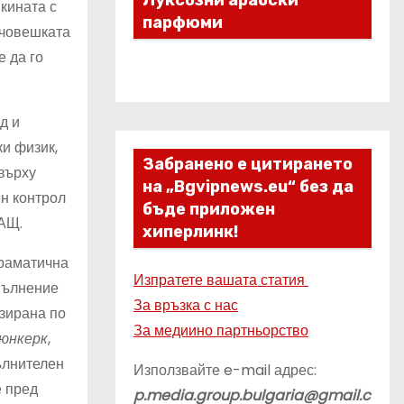
Луксозни арабски
 кината с
парфюми
 човешката
е да го
д и
и физик,
Забранено е цитирането
върху
на „Bgvipnews.eu“ без да
ен контрол
бъде приложен
САЩ.
хиперлинк!
драматична
Изпратете вашата статия
зпълнение
За връзка с нас
изирана по
За медиино партньорство
юнкерк
,
пълнителен
Използвайте e-mail адрес:
е пред
p.media.group.bulgaria@gmail.c