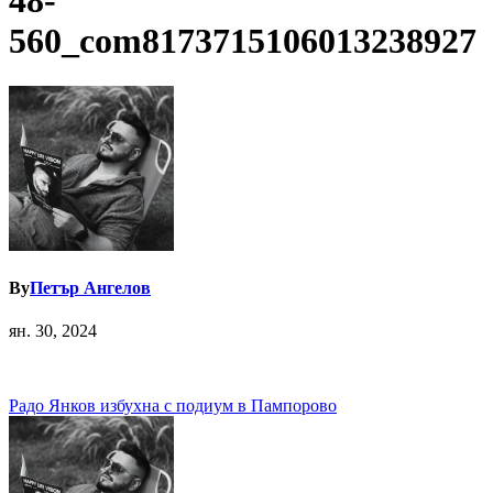
48-
560_com8173715106013238927
By
Петър Ангелов
ян. 30, 2024
Навигация
Радо Янков избухна с подиум в Пампорово