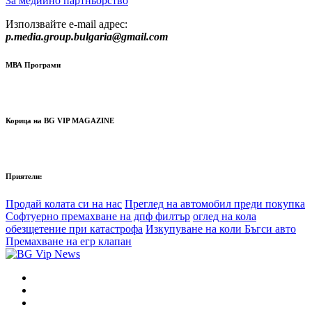
За медиино партньорство
Използвайте e-mail адрес:
p.media.group.bulgaria@gmail.com
МВА Програми
Корица на BG VIP MAGAZINE
Приятели:
Продай колата си на нас
Преглед на автомобил преди покупка
Софтуерно премахване на дпф филтър
оглед на кола
обезщетение при катастрофа
Изкупуване на коли Бъгси авто
Премахване на егр клапан