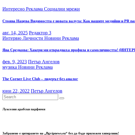
Интересно
Реклама
Социални мрежи
Стояна Нацева Видимостта е новата валута: Как нашите медийни и PR па
авг. 14, 2025
Редактор 3
Интервю
Личности
Новини
Реклама
Яна Средкова: Хакери ми откраднаха профила и самоличността! (ИНТЕ
фев. 9, 2023
Петър Ангелов
музика
Новини
Реклама
The Corner Live Club – лидерът без аналог
юни 22, 2022
Петър Ангелов
Луксозни арабски парфюми
Забранено е цитирането на „Bgvipnews.eu“ без да бъде приложен хиперлинк!