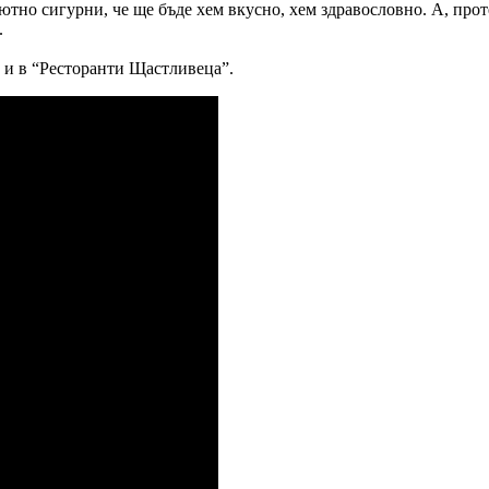
олютно сигурни, че ще бъде хем вкусно, хем здравословно. А, пр
.
то и в “Ресторанти Щастливеца”.