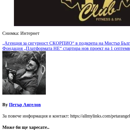
Снимка: Интернет
Навигация
„Агенция за сигурност СКОРПИО“ в подкрепа на Мистър Бълг
Фондация „Платформата НЕ“ стартира нов проект на 1 септем
By
Петър Ангелов
За повече информация и контакт: https://allmylinks.com/petarange
Може би ще харесате..