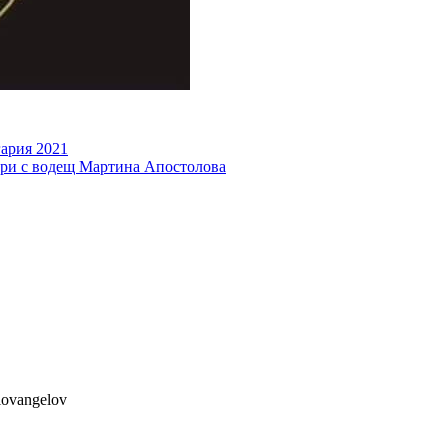
ария 2021
ври с водещ Мартина Апостолова
lovangelov