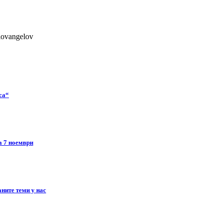
lovangelov
ca“
а 7 ноември
ните теми у нас