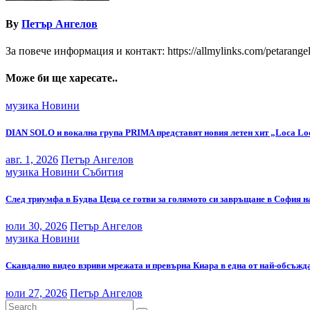
By
Петър Ангелов
За повече информация и контакт: https://allmylinks.com/petarange
Може би ще харесате..
музика
Новини
DIAN SOLO и вокална група PRIMA представят новия летен хит „Loca Lo
авг. 1, 2026
Петър Ангелов
музика
Новини
Събития
След триумфа в Будва Цеца се готви за голямото си завръщане в София н
юли 30, 2026
Петър Ангелов
музика
Новини
Скандално видео взриви мрежата и превърна Киара в една от най-обсъжда
юли 27, 2026
Петър Ангелов