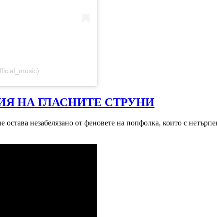
ficial_music)
ИЯ НА ГЛАСНИТЕ СТРУНИ
а не остава незабелязано от феновете на попфолка, които с нетър