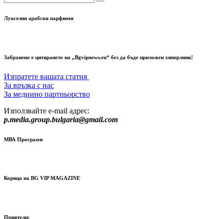
Луксозни арабски парфюми
Забранено е цитирането на „Bgvipnews.eu“ без да бъде приложен хиперлинк!
Изпратете вашата статия
За връзка с нас
За медиино партньорство
Използвайте e-mail адрес:
p.media.group.bulgaria@gmail.com
МВА Програми
Корица на BG VIP MAGAZINE
Приятели: