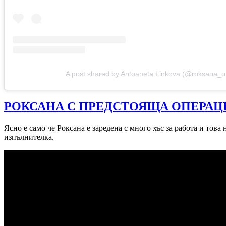
A post shared by Antoaneta Linkova (@roksana_of
РОКСАНА С ПРЕДСТОЯЩА ОПЕРАЦ
Ясно е само че Роксана е заредена с много хъс за работа и тов
изпълнителка.