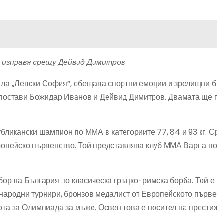
е изправя срещу Дейвид Димитров
ла „Левски София“, обещава спортни емоции и зрелищни би
опостави Божидар Иванов и Дейвид Димитров. Двамата ще 
ликански шампион по ММА в категориите 77, 84 и 93 кг. С
ропейско първенство. Той представлява клуб ММА Варна п
ор на България по класическа гръцко-римска борба. Той е
народни турнири, бронзов медалист от Европейското първе
ота за Олимпиада за мъже. Освен това е носител на прести