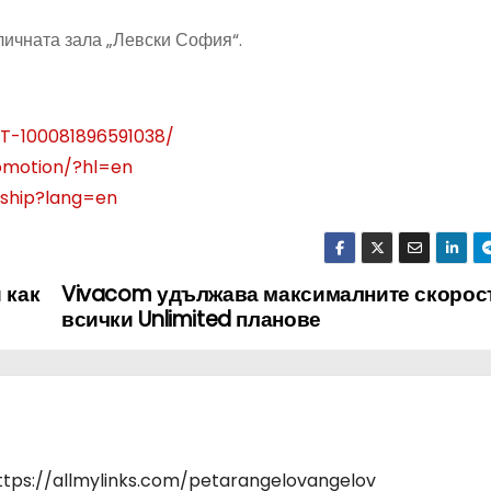
оличната зала „Левски София“.
T-100081896591038/
omotion/?hl=en
ship?lang=en
 как
Vivacom удължава максималните скорос
всички Unlimited планове
https://allmylinks.com/petarangelovangelov