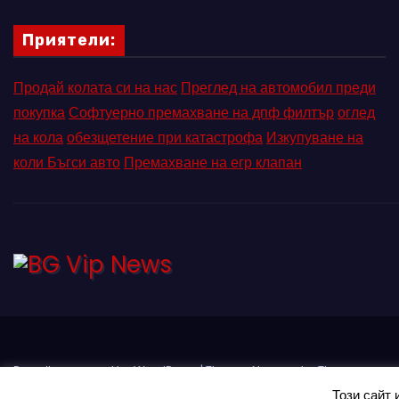
Приятели:
Продай колата си на нас
Преглед на автомобил преди
покупка
Софтуерно премахване на дпф филтър
оглед
на кола
обезщетение при катастрофа
Изкупуване на
коли Бъгси авто
Премахване на егр клапан
Proudly powered by WordPress
|
Theme: Newses by
Themeansar
.
Този сайт 