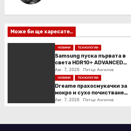
а
ц
Може би ще харесате..
и
я
НОВИНИ
ТЕХНОЛОГИИ
Samsung пуска първата в
света HDR10+ ADVANCED
стрийминг услуга в Prime V
Авг. 7, 2026
Петър Ангелов
НОВИНИ
ТЕХНОЛОГИИ
Dreame прахосмукачки за
мокро и сухо почистване
надхвърлиха 2 000 патент
Авг. 7, 2026
Петър Ангелов
заявки в световен мащаб