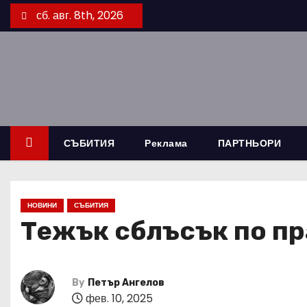
S
сб. авг. 8th, 2026
k
i
p
t
o
c
o
СЪБИТИЯ
Реклама
ПАРТНЬОРИ
n
t
e
НОВИНИ
СЪБИТИЯ
n
Тежък сблъсък по пр
t
By
Петър Ангелов
фев. 10, 2025