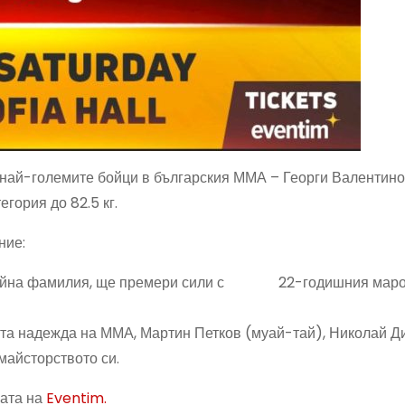
най-големите бойци в българския ММА – Георги Валентин
гория до 82.5 кг.
ние:
а бойна фамилия, ще премери сили с 22-годишния мар
та надежда на ММА, Мартин Петков (муай-тай), Николай 
 майсторството си.
жата на
Eventim.