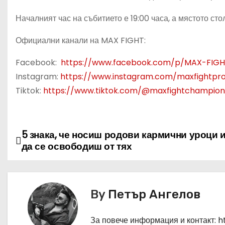
Началният час на събитието е 19:00 часа, а мястото ст
Официални канали на MAX FIGHT:
Facebook:
https://www.facebook.com/p/MAX-FIGH
Instagram:
https://www.instagram.com/maxfightpr
Tiktok:
https://www.tiktok.com/@maxfightchampion
5 знака, че носиш родови кармични уроци и
Н
да се освободиш от тях
а
в
By
Петър Ангелов
и
г
За повече информация и контакт: 