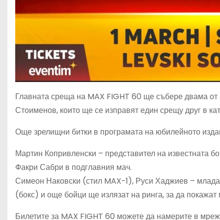
Главната среща на MAX FIGHT 60 ще събере двама от 
Стоименов, които ще се изправят един срещу друг в кате
Още зрелищни битки в програмата на юбилейното изда
Мартин Копривленски – представител на известнат
Факри Сабри в подглавния мач.
Симеон Наковски (стил MAX-1), Руси Хаджиев – млада
(бокс) и още бойци ще излязат на ринга, за да покажат
Билетите за MAX FIGHT 60 можете да намерите в мре