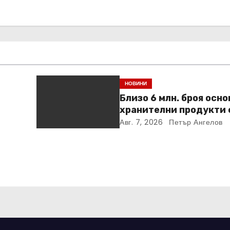
НОВИНИ
Близо 6 млн. броя осн
хранителни продукти 
ideo
закупени от „Кошница
Авг. 7, 2026
Петър Ангелов
в Kaufland от старта н
кампанията
ни