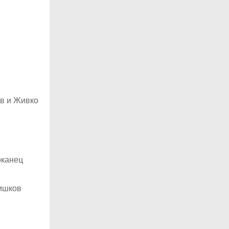
ов и Живко
оканец
Дишков