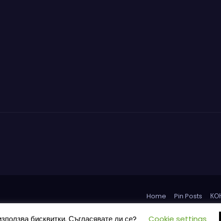
Home
Pin Posts
КО
използва бисквитки. Съгласявате ли се?
Cookie settings