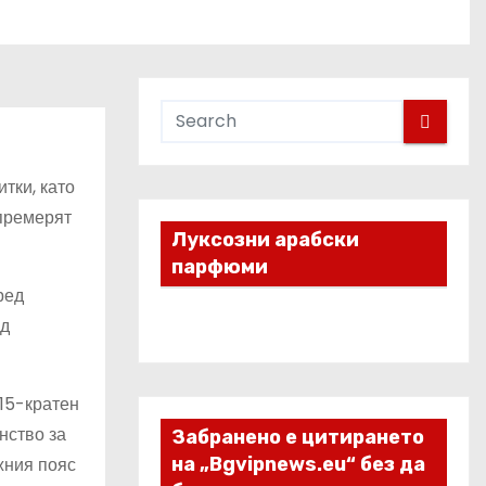
тки, като
премерят
Луксозни арабски
парфюми
ред
од
 15-кратен
нство за
Забранено е цитирането
жния пояс
на „Bgvipnews.eu“ без да