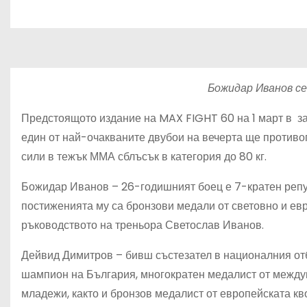
Божидар Иванов с
Предстоящото издание на MAX FIGHT 60 на 1 март в за
един от най-очакваните двубои на вечерта ще против
сили в тежък ММА сблъсък в категория до 80 кг.
Божидар Иванов – 26-годишният боец е 7-кратен репуб
постиженията му са бронзови медали от световно и ев
ръководството на треньора Светослав Иванов.
Дейвид Димитров – бивш състезател в националния отб
шампион на България, многократен медалист от между
младежи, както и бронзов медалист от европейската кв