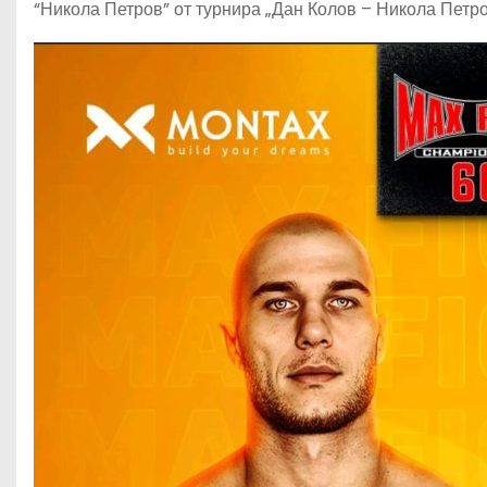
“Никола Петров” от турнира „Дан Колов – Никола Петро