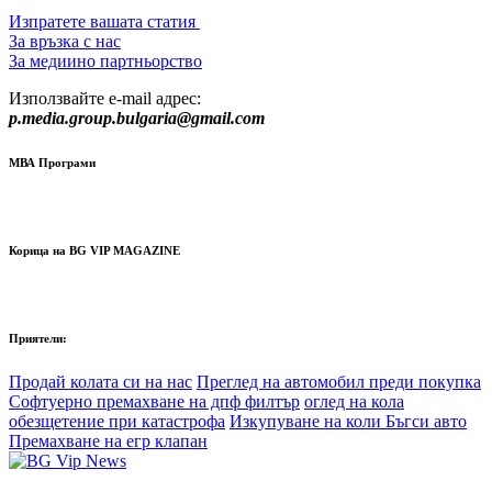
Изпратете вашата статия
За връзка с нас
За медиино партньорство
Използвайте e-mail адрес:
p.media.group.bulgaria@gmail.com
МВА Програми
Корица на BG VIP MAGAZINE
Приятели:
Продай колата си на нас
Преглед на автомобил преди покупка
Софтуерно премахване на дпф филтър
оглед на кола
обезщетение при катастрофа
Изкупуване на коли Бъгси авто
Премахване на егр клапан