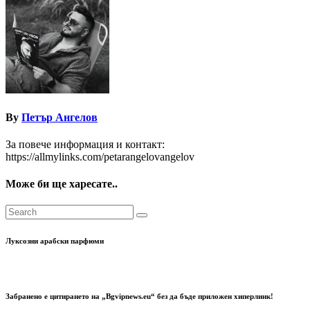
By
Петър Ангелов
За повече информация и контакт:
https://allmylinks.com/petarangelovangelov
Може би ще харесате..
Луксозни арабски парфюми
Забранено е цитирането на „Bgvipnews.eu“ без да бъде приложен хиперлинк!