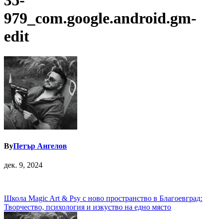
35-
979_com.google.android.gm-
edit
By
Петър Ангелов
дек. 9, 2024
Навигация
Школа Magic Art & Psy с ново пространство в Благоевград:
Творчество, психология и изкуство на едно място