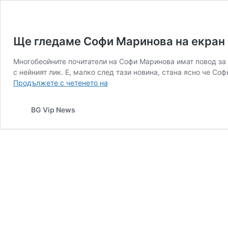
Ще гледаме Софи Маринова на екран в
Многобеойните почитатели на Софи Маринова имат повод за 
с нейният лик. Е, малко след тази новина, стана ясно че Со
Ще
Продължете с четенето на
гледаме
Софи
BG Vip News
Маринова
на
екран
все
по-
често!
Ето
къде..
/
ВИЖ/