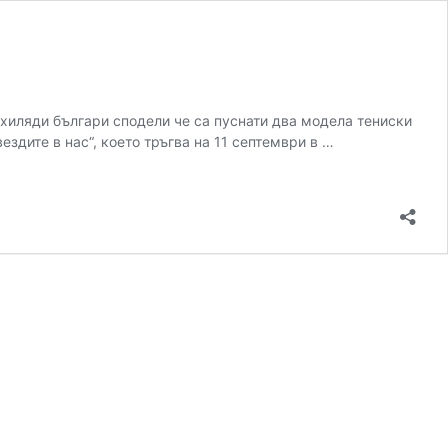
хиляди българи сподели че са пуснати два модела тениски
ездите в нас“, което тръгва на 11 септември в …