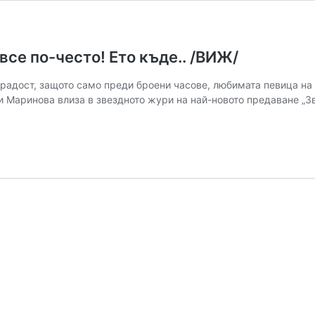
се по-често! Ето къде.. /ВИЖ/
радост, защото само преди броени часове, любимата певица на 
фи Маринова влиза в звездното жури на най-новото предаване „Зв