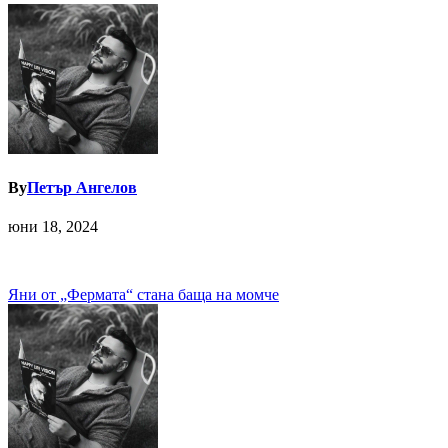
By
Петър Ангелов
юни 18, 2024
Навигация
Яни от „Фермата“ стана баща на момче