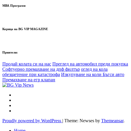
МВА Програми
Корица на BG VIP MAGAZINE
Приятели:
Продай колата си на нас
Преглед на автомобил преди покупка
Софтуерно премахване на дпф филтър
оглед на кола
обезщетение при катастрофа
Изкупуване на коли Бъгси авто
Премахване на егр клапан
Proudly powered by WordPress
|
Theme: Newses by
Themeansar
.
Home