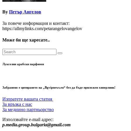
By
Петър Ангелов
За повече информация и контакт:
https://allmylinks.com/petarangelovangelov
Може би ще харесате..
Луксозни арабски парфюми
Забранено е цитирането на „Bgvipnews.eu“ без да бъде приложен хиперлинк!
Изпратете вашата статия
За връзка с нас
За медиино партньорство
Използвайте e-mail адрес:
p.media.group.bulgaria@gmail.com