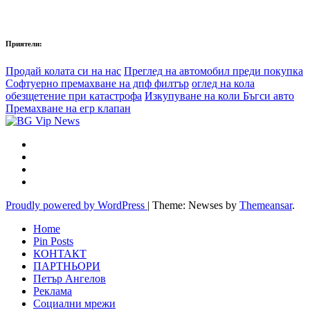
Приятели:
Продай колата си на нас
Преглед на автомобил преди покупка
Софтуерно премахване на дпф филтър
оглед на кола
обезщетение при катастрофа
Изкупуване на коли Бъгси авто
Премахване на егр клапан
Proudly powered by WordPress
|
Theme: Newses by
Themeansar
.
Home
Pin Posts
КОНТАКТ
ПАРТНЬОРИ
Петър Ангелов
Реклама
Социални мрежи