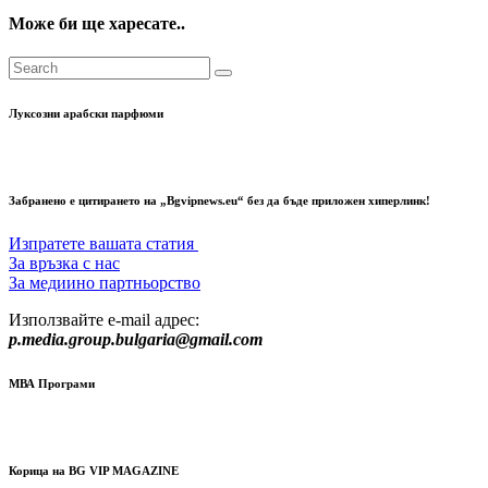
Може би ще харесате..
Луксозни арабски парфюми
Забранено е цитирането на „Bgvipnews.eu“ без да бъде приложен хиперлинк!
Изпратете вашата статия
За връзка с нас
За медиино партньорство
Използвайте e-mail адрес:
p.media.group.bulgaria@gmail.com
МВА Програми
Корица на BG VIP MAGAZINE