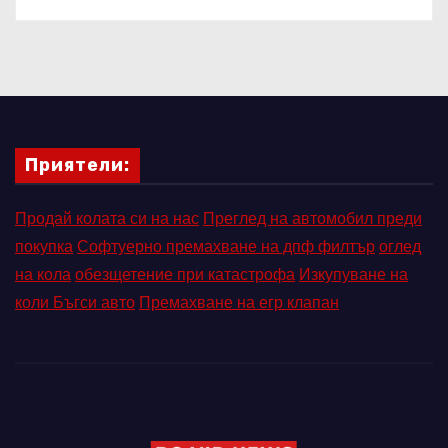
Приятели:
Продай колата си на нас
Преглед на автомобил преди
покупка
Софтуерно премахване на дпф филтър
оглед
на кола
обезщетение при катастрофа
Изкупуване на
коли Бъгси авто
Премахване на егр клапан