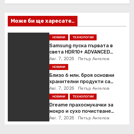
я
Може би ще харесате..
НОВИНИ
ТЕХНОЛОГИИ
Samsung пуска първата в
света HDR10+ ADVANCED
стрийминг услуга в Prime
Авг. 7, 2026
Петър Ангелов
Video
НОВИНИ
Близо 6 млн. броя основни
хранителни продукти са
закупени от „Кошница с
Авг. 7, 2026
Петър Ангелов
грижа“ в Kaufland от старта на
НОВИНИ
ТЕХНОЛОГИИ
кампанията
Dreame прахосмукачки за
мокро и сухо почистване
надхвърлиха 2 000 патентни
Авг. 7, 2026
Петър Ангелов
заявки в световен мащаб