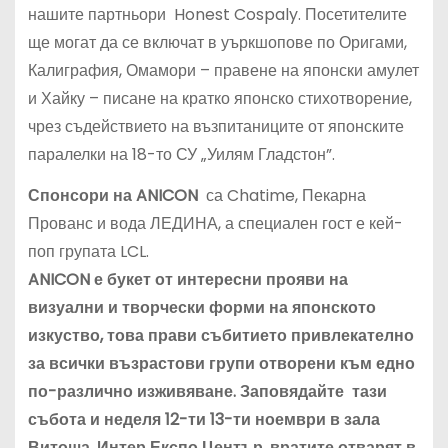
нашите партньори Honest Cospaly. Посетителите
ще могат да се включат в уъркшопове по Оригами,
Калиграфия, Омамори – правене на японски амулет
и Хайку – писане на кратко японско стихотворение,
чрез съдействието на възпитаниците от японските
паралелки на 18-то СУ „Уилям Гладстон”.
Спонсори на ANICON
са Chatime, Пекарна
Прованс и вода ЛЕДИНА, а специален гост е кей-
поп групата LCL.
ANICON е букет от интересни прояви на
визуални и творчески форми на японското
изкуство, това прави събитието привлекателно
за всички възрастови групи отворени към едно
по-различно изживяване. Заповядайте тази
събота и неделя 12-ти 13-ти ноември в зала
Витоша, Интер Експо Център, вратите отварят в