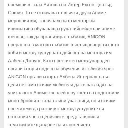
ноември в зала Витоша на Интер Експо Център,
София. То се отличава от всички други Аниме
мероприятия, започнало като менторска
инициатива обучаваща група тийнейджъри аниме
фенове, как да организират събития, ANICON
прераства в масово събитие въплъщаващо тяхното
хоби и между културната дейност на ментора им
Албена Джоунс. Като престижен международен
организатор и водещ на обучения и събития чрез
ANICON oрганизаторът Албена Интернашънъл
цели не само всички любители да се насладят на
уникалното Аниме косплей шоу което са подготвили
многобройните талантливи участници, но и всички
посетители да разширят междукултурните си
познания чрез сценичните представяния и
тематичните щандове на изложението.