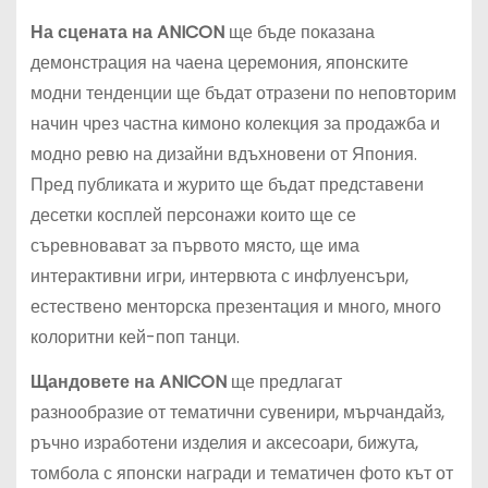
На сцената на ANICON
ще бъде показана
демонстрация на чаена церемония, японските
модни тенденции ще бъдат отразени по неповторим
начин чрез частна кимоно колекция за продажба и
модно ревю на дизайни вдъхновени от Япония.
Пред публиката и журито ще бъдат представени
десетки косплей персонажи които ще се
съревновават за първото място, ще има
интерактивни игри, интервюта с инфлуенсъри,
естествено менторска презентация и много, много
колоритни кей-поп танци.
Щандовете на ANICON
ще предлагат
разнообразие от тематични сувенири, мърчандайз,
ръчно изработени изделия и аксесоари, бижута,
томбола с японски награди и тематичен фото кът от