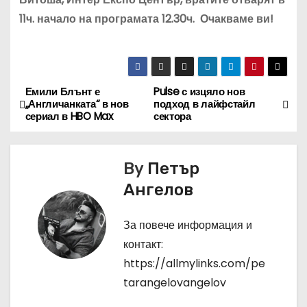
11ч. начало на програмата 12.30ч. Очакваме ви!
Емили Блънт е
Pulse с изцяло нов
Н
„Англичанката“ в нов
подход в лайфстайл
сериал в HBO Max
сектора
а
в
By
Петър
и
Ангелов
г
За повече информация и
а
контакт:
https://allmylinks.com/pe
ц
tarangelovangelov
и