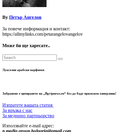
By
Петър Ангелов
За повече информация и контакт:
https://allmylinks.com/petarangelovangelov
Може би ще харесате..
Луксозни арабски парфюми
Забранено е цитирането на „Bgvipnews.eu“ без да бъде приложен хиперлинк!
Изпратете вашата статия
За връзка с нас
За медиино партньорство
Използвайте e-mail адрес:
p.media.group.bulgaria@gmail.com