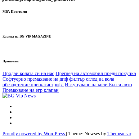
МВА Програми
Корица на BG VIP MAGAZINE
Приятели:
Продай колата си на нас
Преглед на автомобил преди покупка
Софтуерно премахване на дпф филтър
оглед на кола
обезщетение при катастрофа
Изкупуване на коли Бъгси авто
Премахване на егр клапан
Proudly powered by WordPress
|
Theme: Newses by
Themeansar
.