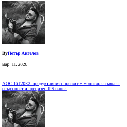
By
Петър Ангелов
мар. 11, 2026
Навигация
AOC 16T20E2: продуктивният преносим монитор с гъвкава
свързаност и прецизен IPS панел