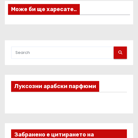
я
Може би ще харесате..
Луксозни арабски парфюми
Забранено е цитирането на