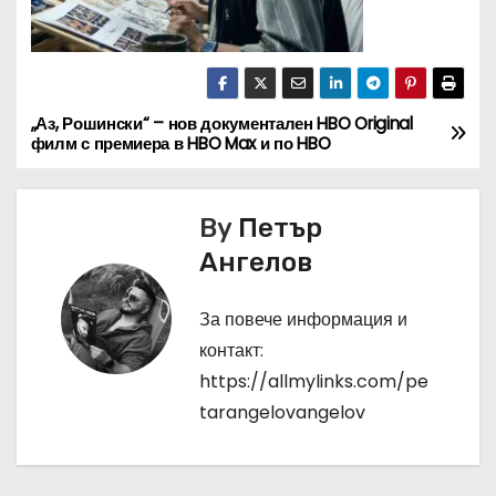
„Аз, Рошински“ – нов документален HBO Original
Н
филм с премиера в HBO Max и по HBO
а
в
By
Петър
Ангелов
и
г
За повече информация и
контакт:
а
https://allmylinks.com/pe
ц
tarangelovangelov
и