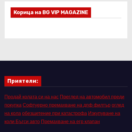
Корица на BG VIP MAGAZINE
Приятели:
Продай колата си на нас
Преглед на автомобил преди
покупка
Софтуерно премахване на дпф филтър
оглед
на кола
обезщетение при катастрофа
Изкупуване на
коли Бъгси авто
Премахване на егр клапан