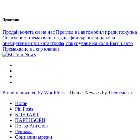
Приятели:
Продай колата си на нас
Преглед на автомобил преди покупка
Софтуерно премахване на дпф филтър
оглед на кола
обезщетение при катастрофа
Изкупуване на коли Бъгси авто
Премахване на егр клапан
Proudly powered by WordPress
|
Theme: Newses by
Themeansar
.
Home
Pin Posts
КОНТАКТ
ПАРТНЬОРИ
Петър Ангелов
Реклама
Социални мрежи