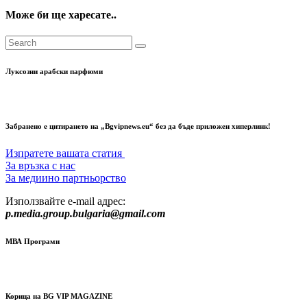
Може би ще харесате..
Луксозни арабски парфюми
Забранено е цитирането на „Bgvipnews.eu“ без да бъде приложен хиперлинк!
Изпратете вашата статия
За връзка с нас
За медиино партньорство
Използвайте e-mail адрес:
p.media.group.bulgaria@gmail.com
МВА Програми
Корица на BG VIP MAGAZINE