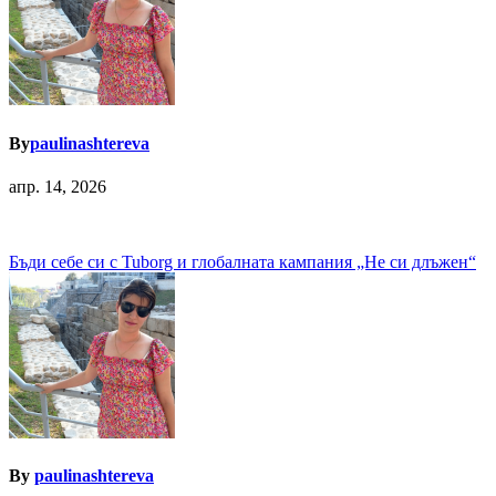
By
paulinashtereva
апр. 14, 2026
Навигация
Бъди себе си с Tuborg и глобалната кампания „Не си длъжен“
By
paulinashtereva