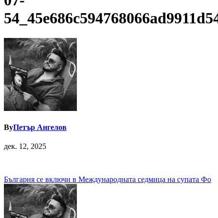
07-
54_45e686c594768066ad9911d5
By
Петър Ангелов
дек. 12, 2025
Навигация
България се включи в Международната седмица на супата Фо