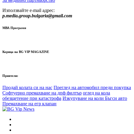
За медиино партньорство
Използвайте e-mail адрес:
p.media.group.bulgaria@gmail.com
МВА Програми
Корица на BG VIP MAGAZINE
Приятели:
Продай колата си на нас
Преглед на автомобил преди покупка
Софтуерно премахване на дпф филтър
оглед на кола
обезщетение при катастрофа
Изкупуване на коли Бъгси авто
Премахване на егр клапан