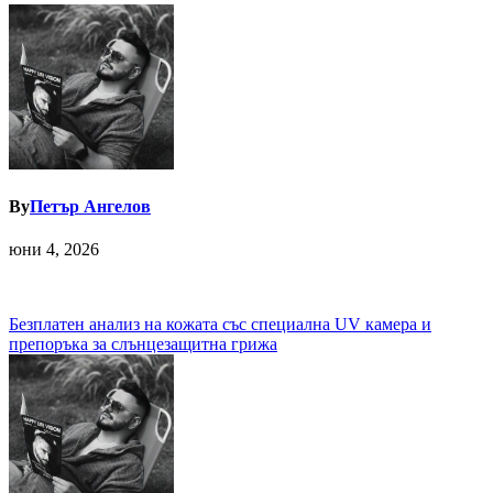
By
Петър Ангелов
юни 4, 2026
Навигация
Безплатен анализ на кожата със специална UV камера и
препоръка за слънцезащитна грижа