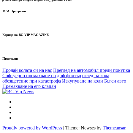
МВА Програми
Корица на BG VIP MAGAZINE
Приятели:
Продай колата си на нас
Преглед на автомобил преди покупка
Софтуерно премахване на дпф филтър
оглед на кола
обезщетение при катастрофа
Изкупуване на коли Бъгси авто
Премахване на егр клапан
Proudly powered by WordPress
|
Theme: Newses by
Themeansar
.