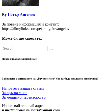
By
Петър Ангелов
За повече информация и контакт:
https://allmylinks.com/petarangelovangelov
Може би ще харесате..
Луксозни арабски парфюми
Забранено е цитирането на „Bgvipnews.eu“ без да бъде приложен хиперлинк!
Изпратете вашата статия
За връзка с нас
За медиино партньорство
Използвайте e-mail адрес:
p.media.group.bulgaria@gmail.com