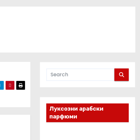
Луксозни арабски
парфюми