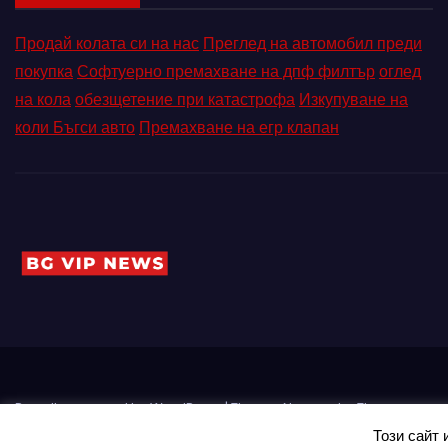
Продай колата си на нас
Преглед на автомобил преди
покупка
Софтуерно премахване на дпф филтър
оглед
на кола
обезщетение при катастрофа
Изкупуване на
коли Бъгси авто
Премахване на егр клапан
Proudly powered by WordPress
|
Theme: Newses by
Themeansar
.
Този сайт 