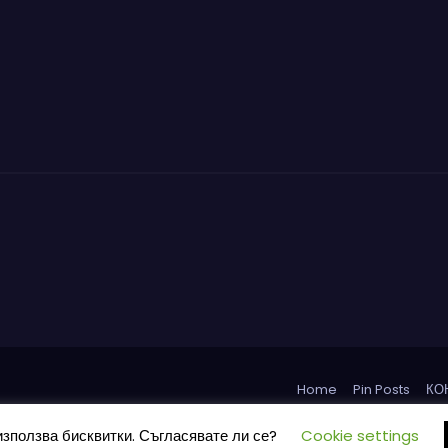
Home
Pin Posts
КО
използва бисквитки. Съгласявате ли се?
Cookie settings