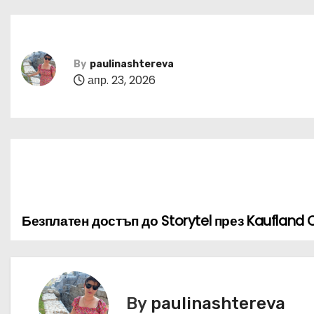
By
paulinashtereva
апр. 23, 2026
Безплатен достъп до Storytel през Kaufland 
Н
а
в
By
paulinashtereva