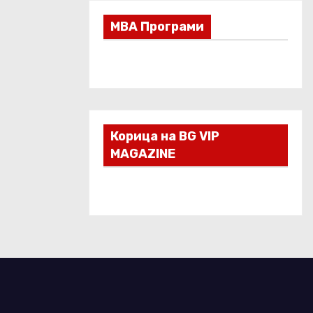
МВА Програми
Корица на BG VIP
MAGAZINE