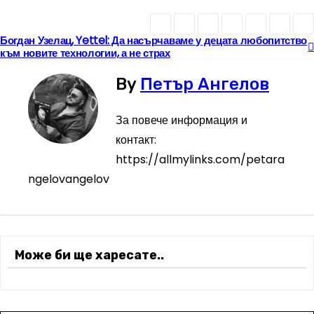
Богдан Узелац, Yettel: Да насърчаваме у децата любопитство
Н
към новите технологии, а не страх
а
By
Петър Ангелов
в
За повече информация и
и
контакт:
https://allmylinks.com/petara
г
ngelovangelov
а
ц
и
Може би ще харесате..
я