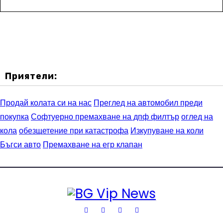
Приятели:
Продай колата си на нас
Преглед на автомобил преди
покупка
Софтуерно премахване на дпф филтър
оглед на
кола
обезщетение при катастрофа
Изкупуване на коли
Бъгси авто
Премахване на егр клапан