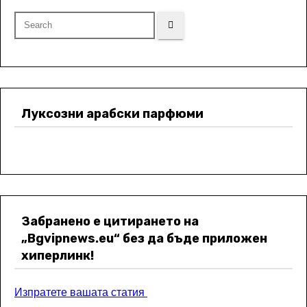
Луксозни арабски парфюми
Забранено е цитирането на
„Bgvipnews.eu“ без да бъде приложен
хиперлинк!
Изпратете вашата статия