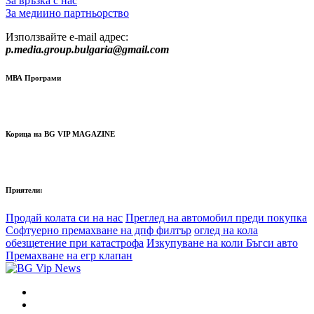
За връзка с нас
За медиино партньорство
Използвайте e-mail адрес:
p.media.group.bulgaria@gmail.com
МВА Програми
Корица на BG VIP MAGAZINE
Приятели:
Продай колата си на нас
Преглед на автомобил преди покупка
Софтуерно премахване на дпф филтър
оглед на кола
обезщетение при катастрофа
Изкупуване на коли Бъгси авто
Премахване на егр клапан