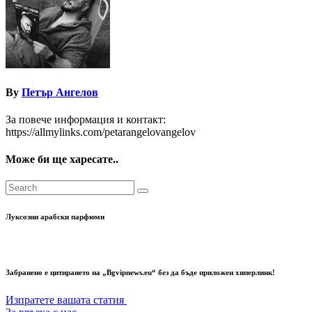
By
Петър Ангелов
За повече информация и контакт:
https://allmylinks.com/petarangelovangelov
Може би ще харесате..
Луксозни арабски парфюми
Забранено е цитирането на „Bgvipnews.eu“ без да бъде приложен хиперлинк!
Изпратете вашата статия