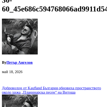
30-
60_45e686c594768066ad9911d5
By
Петър Ангелов
май 18, 2026
Навигация
Доброволци от Kaufland България обновиха пространството
около хижа „Планинарска песен“ на Витоша