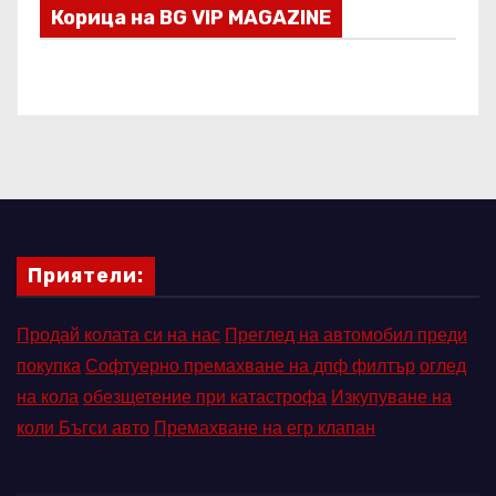
Корица на BG VIP MAGAZINE
Приятели:
Продай колата си на нас
Преглед на автомобил преди
покупка
Софтуерно премахване на дпф филтър
оглед
на кола
обезщетение при катастрофа
Изкупуване на
коли Бъгси авто
Премахване на егр клапан