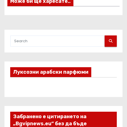
я
Може би ще харесате..
Луксозни арабски парфюми
Забранено е цитирането на
„Bgvipnews.eu“ без да бъде