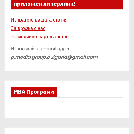
приложен хиперлинк!
Изпратете вашата статия
За връзка с нас
За медиино партньорство
Използвайте e-mail адрес:
p.media.group.bulgaria@gmail.com
МВА Програми