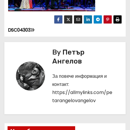
DSC04303
Н
а
By
Петър
в
Ангелов
и
За повече информация и
г
контакт:
а
https://allmylinks.com/pe
tarangelovangelov
ц
и