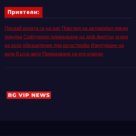
Приятели:
Продай колата си на нас
Преглед на автомобил преди
покупка
Софтуерно премахване на дпф филтър
оглед
на кола
обезщетение при катастрофа
Изкупуване на
коли Бъгси авто
Премахване на егр клапан