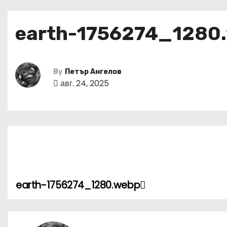
earth-1756274_1280
By
Петър Ангелов
авг. 24, 2025
earth-1756274_1280.webp
Н
а