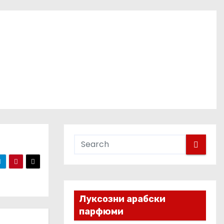
Луксозни арабски
парфюми