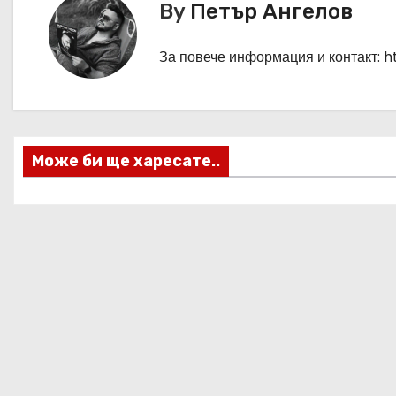
в
By
Петър Ангелов
и
За повече информация и контакт: 
г
а
ц
Може би ще харесате..
и
я