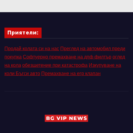
Приятели:
Продай колата си на нас
Преглед на автомобил преди
покупка
Софтуерно премахване на дпф филтър
оглед
на кола
обезщетение при катастрофа
Изкупуване на
коли Бъгси авто
Премахване на егр клапан