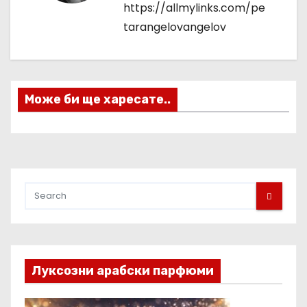
а
https://allmylinks.com/pe
ц
tarangelovangelov
и
я
Може би ще харесате..
Луксозни арабски парфюми