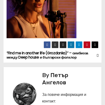
“Find me in another life (Grozdanka)” – симбиоза
Н
между Deep house и български фолклор
а
в
By
Петър
Ангелов
и
г
За повече информация и
контакт: