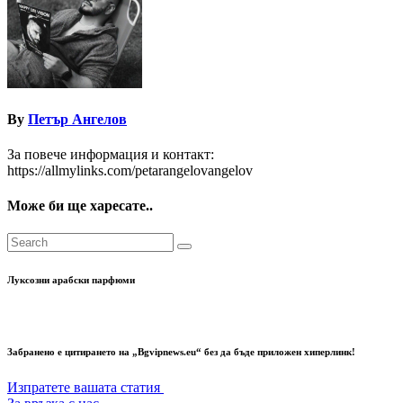
By
Петър Ангелов
За повече информация и контакт:
https://allmylinks.com/petarangelovangelov
Може би ще харесате..
Луксозни арабски парфюми
Забранено е цитирането на „Bgvipnews.eu“ без да бъде приложен хиперлинк!
Изпратете вашата статия