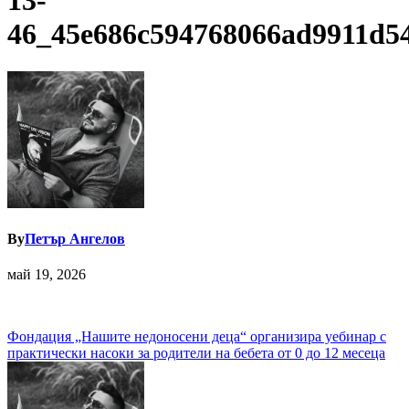
13-
46_45e686c594768066ad9911d5
By
Петър Ангелов
май 19, 2026
Навигация
Фондация „Нашите недоносени деца“ организира уебинар с
практически насоки за родители на бебета от 0 до 12 месеца