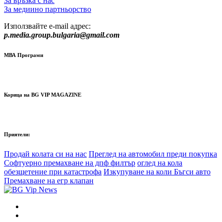
За връзка с нас
За медиино партньорство
Използвайте e-mail адрес:
p.media.group.bulgaria@gmail.com
МВА Програми
Корица на BG VIP MAGAZINE
Приятели:
Продай колата си на нас
Преглед на автомобил преди покупка
Софтуерно премахване на дпф филтър
оглед на кола
обезщетение при катастрофа
Изкупуване на коли Бъгси авто
Премахване на егр клапан