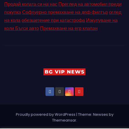
Продай колата си на нас
Преглед на автомобил преди
покупка
Софтуерно премахване на дпф филтър
оглед
на кола
обезщетение при катастрофа
Изкупуване на
коли Бъгси авто
Премахване на егр клапан
Proudly powered by WordPress
|
Theme: Newses by
Themeansar
.