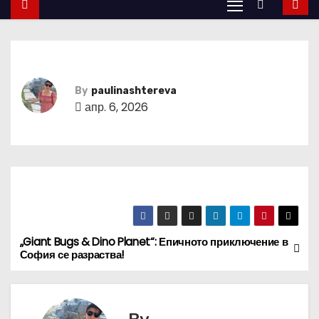
By
paulinashtereva
апр. 6, 2026
„Giant Bugs & Dino Planet“: Епичното приключение в
Н
София се разраства!
а
в