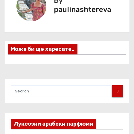
By
и
paulinashtereva
г
а
ц
Може би ще харесате..
и
я
Луксозни арабски парфюми