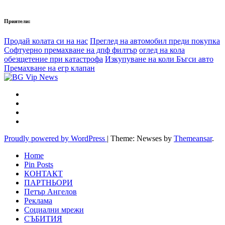
Приятели:
Продай колата си на нас
Преглед на автомобил преди покупка
Софтуерно премахване на дпф филтър
оглед на кола
обезщетение при катастрофа
Изкупуване на коли Бъгси авто
Премахване на егр клапан
Proudly powered by WordPress
|
Theme: Newses by
Themeansar
.
Home
Pin Posts
КОНТАКТ
ПАРТНЬОРИ
Петър Ангелов
Реклама
Социални мрежи
СЪБИТИЯ