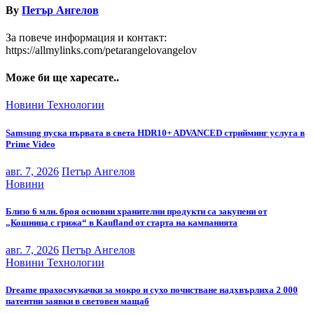
By
Петър Ангелов
За повече информация и контакт:
https://allmylinks.com/petarangelovangelov
Може би ще харесате..
Новини
Технологии
Samsung пуска първата в света HDR10+ ADVANCED стрийминг услуга в
Prime Video
авг. 7, 2026
Петър Ангелов
Новини
Близо 6 млн. броя основни хранителни продукти са закупени от
„Кошница с грижа“ в Kaufland от старта на кампанията
авг. 7, 2026
Петър Ангелов
Новини
Технологии
Dreame прахосмукачки за мокро и сухо почистване надхвърлиха 2 000
патентни заявки в световен мащаб