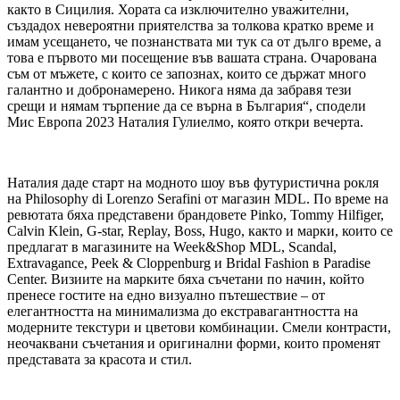
както в Сицилия. Хората са изключително уважителни,
създадох невероятни приятелства за толкова кратко време и
имам усещането, че познанствата ми тук са от дълго време, а
това е първото ми посещение във вашата страна. Очарована
съм от мъжете, с които се запознах, които се държат много
галантно и добронамерено. Никога няма да забравя тези
срещи и нямам търпение да се върна в България“, сподели
Мис Европа 2023 Наталия Гулиелмо, която откри вечерта.
Наталия даде старт на модното шоу във футуристична рокля
на Philosophy di Lorenzo Serafini от магазин MDL. По време на
ревютата бяха представени брандовете Pinko, Tommy Hilfiger,
Calvin Klein, G-star, Replay, Boss, Hugo, както и марки, които се
предлагат в магазините на Week&Shop MDL, Scandal,
Еxtravagance, Peek & Cloppenburg и Bridal Fashion в Paradise
Center. Визиите на марките бяха съчетани по начин, който
пренесе гостите на едно визуално пътешествие – от
елегантността на минимализма до екстравагантността на
модерните текстури и цветови комбинации. Смели контрасти,
неочаквани съчетания и оригинални форми, които променят
представата за красота и стил.