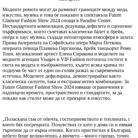
Модните ревюта могат да размиват границите между мода,
изкуство, музика и това бе показано в спектакъла Future
Glamour Fashion Show 2024 снощи в Paradise Center.
Нестандартната компилация, редуваща дефилета и сценични
пърформънси, които съчетават класически балет и брейк,
опера и хаус музика, създаде неповторима атмосфера в залата.
Прима балерината на Софийската опера Марта Петкова,
оперната певица Пламена Гиргинова, брейк танцьорът Реми
Тоин, музикалният артист Елена Сиракова и моделите на
модните агенции Visages и VIP Fashion потопиха гостите в
света на модата и въображението, където всяка крачка по
подиума бе част от един по-голям разказ за съвременната
естетика. Моделите дефилираха, демонстрирайки както
класически силуети, така и екстравагантни комбинации. За
Future Glamour Fashion Show 2024 нямаше ограничения и
надхвърли времето, пространството и стандартите, за да
покаже как стилът може да се превърне в изкуство.
„Поласкана съм от обичта, гостоприемството и топлината, с
които бях посрещната. Почувствах се като у дома си и нямам
търпение да се върна отново. Когато пристигнах в България,
небето беше великолепно, а времето – много горещо, точно