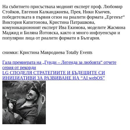
На събитието присъстваха модният експерт проф. Любомир
Стойков, Евгения Калканджиева, Прея, Ники Кънчев,
победителката в първия сезон на риалити формата „Ергенът“
Виктория Капитонова, Кристина Патрашкова,
комуникационният експерт Ива Екимова, моделите Жасмина
Маджид и Биляна Йотовска, както и много инфлуенсъри и
популярни лица от риалити формати в България.
снимки: Кристина Мавродиева Totally Events
Навигация
Гала премиерата на „Гунди – Легенда за любовта“ отчете
серия от рекорди
LG СПОДЕЛЯ СТРАТЕГИИТЕ И БЪДЕЩИТЕ СИ
ИНИЦИАТИВИ ЗА РАЗВИВАНЕ НА “AI webOS”