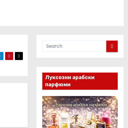
Луксозни арабски
парфюми