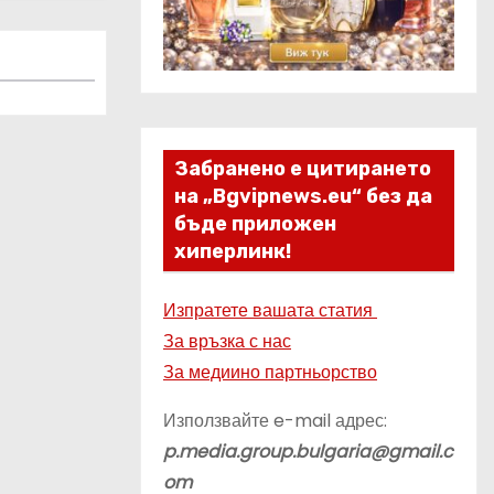
Забранено е цитирането
на „Bgvipnews.eu“ без да
бъде приложен
хиперлинк!
Изпратете вашата статия
За връзка с нас
За медиино партньорство
Използвайте e-mail адрес:
p.media.group.bulgaria@gmail.c
om