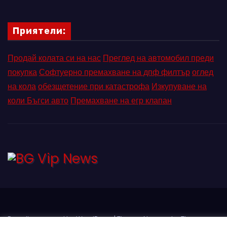
Приятели:
Продай колата си на нас
Преглед на автомобил преди
покупка
Софтуерно премахване на дпф филтър
оглед
на кола
обезщетение при катастрофа
Изкупуване на
коли Бъгси авто
Премахване на егр клапан
Proudly powered by WordPress
|
Theme: Newses by
Themeansar
.