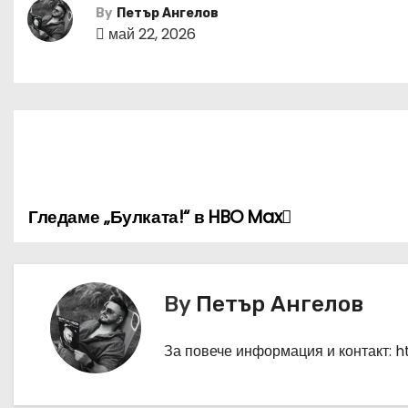
By
Петър Ангелов
май 22, 2026
Гледаме „Булката!“ в HBO Max
Н
а
в
By
Петър Ангелов
и
За повече информация и контакт: 
г