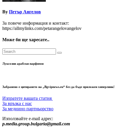
By
Петър Ангелов
За повече информация и контакт:
https://allmylinks.com/petarangelovangelov
Може би ще харесате..
Луксозни арабски парфюми
Забранено е цитирането на „Bgvipnews.eu“ без да бъде приложен хиперлинк!
Изпратете вашата статия
За връзка с нас
За медиино партньорство
Използвайте e-mail адрес:
p.media.group.bulgaria@gmail.com