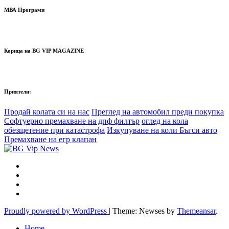
МВА Програми
Корица на BG VIP MAGAZINE
Приятели:
Продай колата си на нас
Преглед на автомобил преди покупка
Софтуерно премахване на дпф филтър
оглед на кола
обезщетение при катастрофа
Изкупуване на коли Бъгси авто
Премахване на егр клапан
Proudly powered by WordPress
|
Theme: Newses by
Themeansar
.
Home