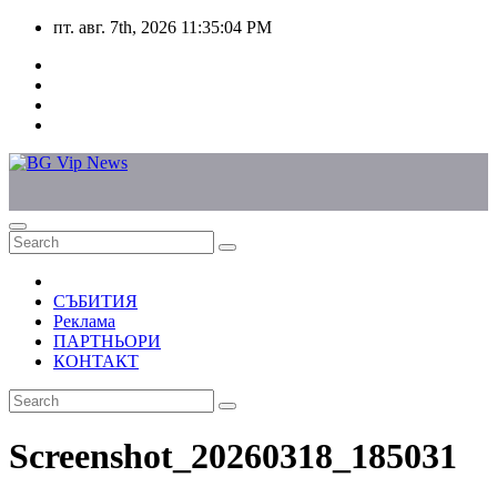
Skip
пт. авг. 7th, 2026
11:35:04 PM
to
content
СЪБИТИЯ
Реклама
ПАРТНЬОРИ
КОНТАКТ
Screenshot_20260318_185031