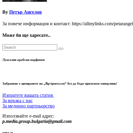
By
Петър Ангелов
За повече информация и контакт: https://allmylinks.com/petarange
Може би ще харесате..
Луксозни арабски парфюми
Забранено е цитирането на „Bgvipnews.eu“ без да бъде приложен хиперлинк!
Изпратете вашата статия
За връзка с нас
За медиино партньорство
Използвайте e-mail адрес:
p.media.group.bulgaria@gmail.com