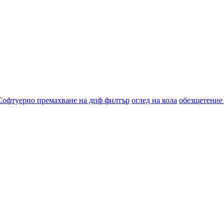
Софтуерно премахване на дпф филтър
оглед на кола
обезщетение