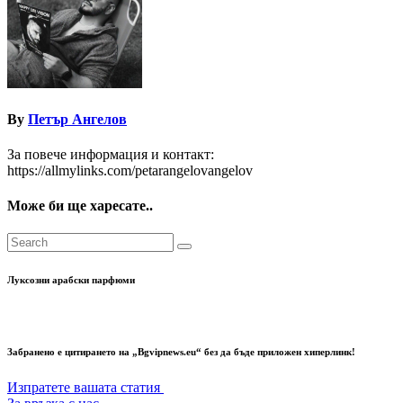
By
Петър Ангелов
За повече информация и контакт:
https://allmylinks.com/petarangelovangelov
Може би ще харесате..
Луксозни арабски парфюми
Забранено е цитирането на „Bgvipnews.eu“ без да бъде приложен хиперлинк!
Изпратете вашата статия