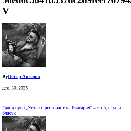
50ed0c5641d537dc2d9feef76794
V
By
Петър Ангелов
дек. 30, 2025
Навигация
Гранд приз „Хотел и ресторант на България“ – стил, вкус и
блясък