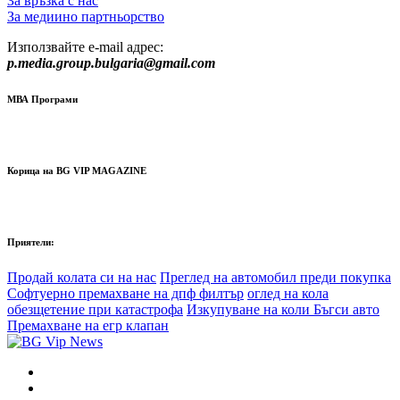
За връзка с нас
За медиино партньорство
Използвайте e-mail адрес:
p.media.group.bulgaria@gmail.com
МВА Програми
Корица на BG VIP MAGAZINE
Приятели:
Продай колата си на нас
Преглед на автомобил преди покупка
Софтуерно премахване на дпф филтър
оглед на кола
обезщетение при катастрофа
Изкупуване на коли Бъгси авто
Премахване на егр клапан