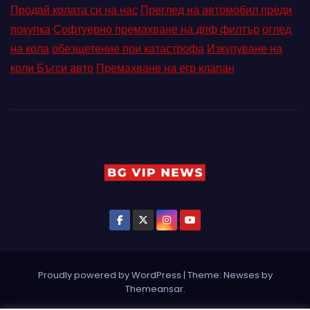
Продай колата си на нас
Преглед на автомобил преди
покупка
Софтуерно премахване на дпф филтър
оглед
на кола
обезщетение при катастрофа
Изкупуване на
коли Бъгси авто
Премахване на егр клапан
Proudly powered by WordPress
|
Theme: Newses by
Themeansar
.