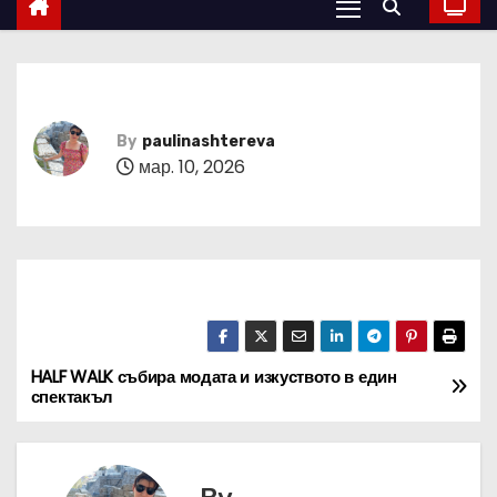
By
paulinashtereva
мар. 10, 2026
HALF WALK събира модата и изкуството в един
Н
спектакъл
а
в