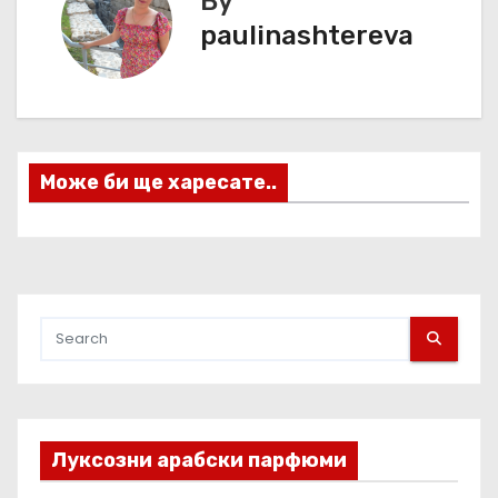
By
и
paulinashtereva
г
а
ц
Може би ще харесате..
и
я
Луксозни арабски парфюми