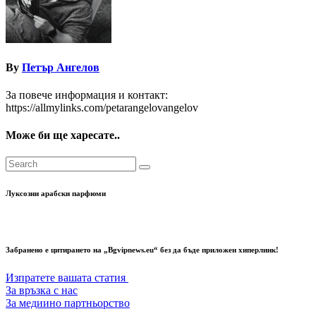
By
Петър Ангелов
За повече информация и контакт:
https://allmylinks.com/petarangelovangelov
Може би ще харесате..
Луксозни арабски парфюми
Забранено е цитирането на „Bgvipnews.eu“ без да бъде приложен хиперлинк!
Изпратете вашата статия
За връзка с нас
За медиино партньорство