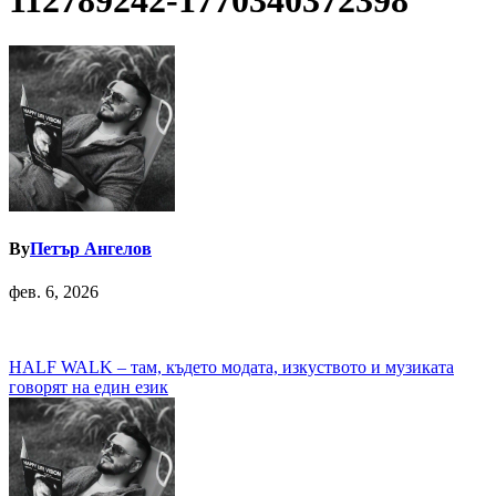
112789242-1770340372398
By
Петър Ангелов
фев. 6, 2026
Навигация
HALF WALK – там, където модата, изкуството и музиката
говорят на един език