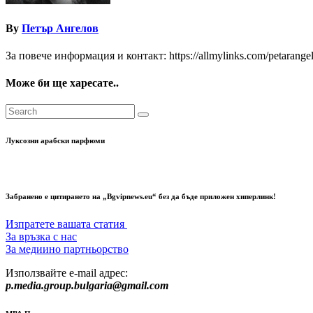
By
Петър Ангелов
За повече информация и контакт: https://allmylinks.com/petarange
Може би ще харесате..
Луксозни арабски парфюми
Забранено е цитирането на „Bgvipnews.eu“ без да бъде приложен хиперлинк!
Изпратете вашата статия
За връзка с нас
За медиино партньорство
Използвайте e-mail адрес:
p.media.group.bulgaria@gmail.com