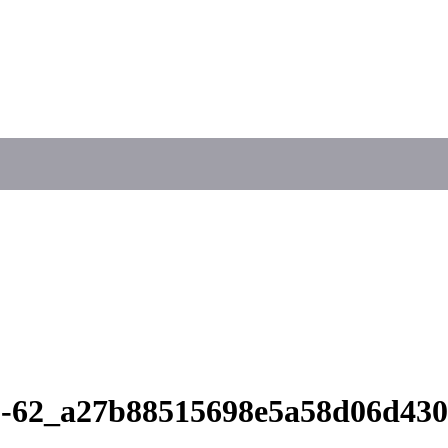
31-62_a27b88515698e5a58d06d43