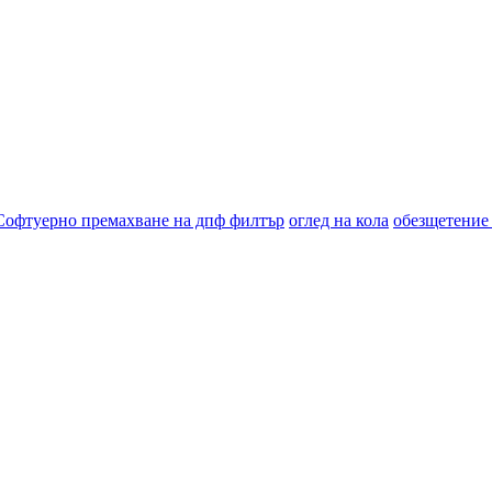
Софтуерно премахване на дпф филтър
оглед на кола
обезщетение