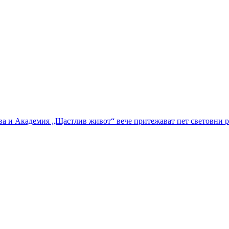
а и Академия „Щастлив живот“ вече притежават пет световни р