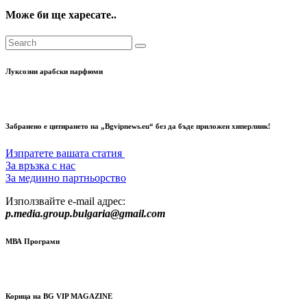
Може би ще харесате..
Луксозни арабски парфюми
Забранено е цитирането на „Bgvipnews.eu“ без да бъде приложен хиперлинк!
Изпратете вашата статия
За връзка с нас
За медиино партньорство
Използвайте e-mail адрес:
p.media.group.bulgaria@gmail.com
МВА Програми
Корица на BG VIP MAGAZINE