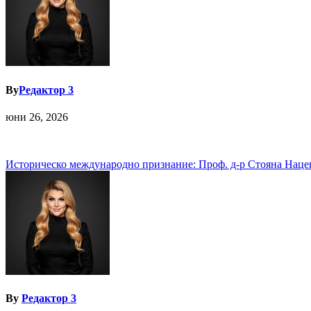
By
Редактор 3
юни 26, 2026
Навигация
Историческо международно признание: Проф. д-р Стояна Нацев
By
Редактор 3