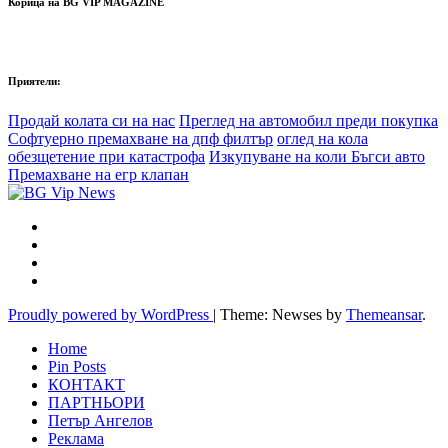
Корица на BG VIP MAGAZINE
Приятели:
Продай колата си на нас
Преглед на автомобил преди покупка
Софтуерно премахване на дпф филтър
оглед на кола
обезщетение при катастрофа
Изкупуване на коли Бъгси авто
Премахване на егр клапан
Proudly powered by WordPress
|
Theme: Newses by
Themeansar
.
Home
Pin Posts
КОНТАКТ
ПАРТНЬОРИ
Петър Ангелов
Реклама