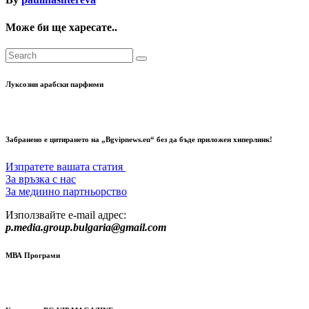
Може би ще харесате..
Луксозни арабски парфюми
Забранено е цитирането на „Bgvipnews.eu“ без да бъде приложен хиперлинк!
Изпратете вашата статия
За връзка с нас
За медиино партньорство
Използвайте e-mail адрес:
p.media.group.bulgaria@gmail.com
МВА Програми