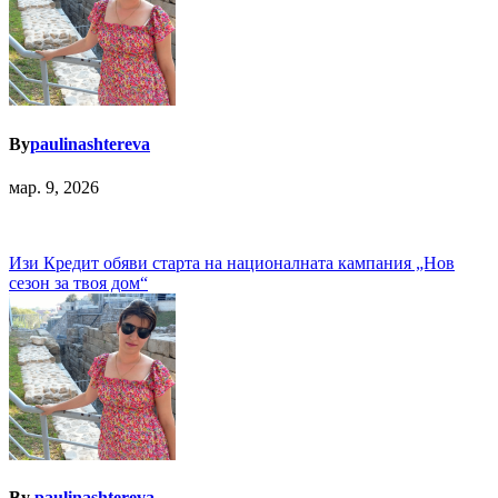
By
paulinashtereva
мар. 9, 2026
Навигация
Изи Кредит обяви старта на националната кампания „Нов
сезон за твоя дом“
By
paulinashtereva