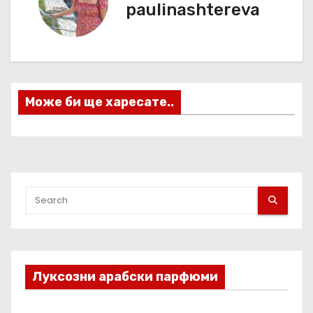
paulinashtereva
и
г
а
Може би ще харесате..
ц
и
я
Луксозни арабски парфюми