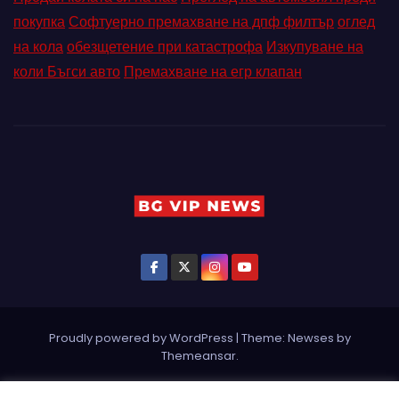
покупка
Софтуерно премахване на дпф филтър
оглед
на кола
обезщетение при катастрофа
Изкупуване на
коли Бъгси авто
Премахване на егр клапан
Proudly powered by WordPress
|
Theme: Newses by
Themeansar
.
Home
Pin Posts
КОНТАКТ
ПАРТНЬОРИ
Петър Ангелов