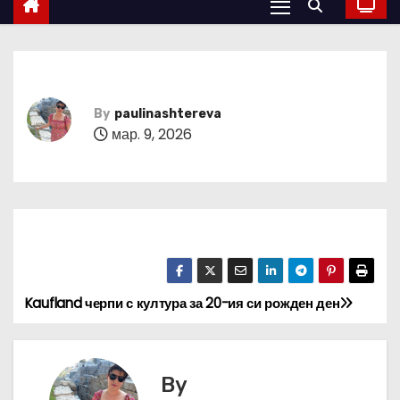
By
paulinashtereva
мар. 9, 2026
Kaufland черпи с култура за 20-ия си рожден ден
Н
а
в
By