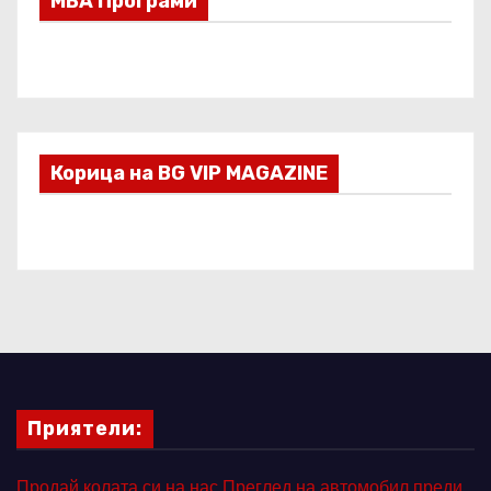
МВА Програми
Корица на BG VIP MAGAZINE
Приятели:
Продай колата си на нас
Преглед на автомобил преди