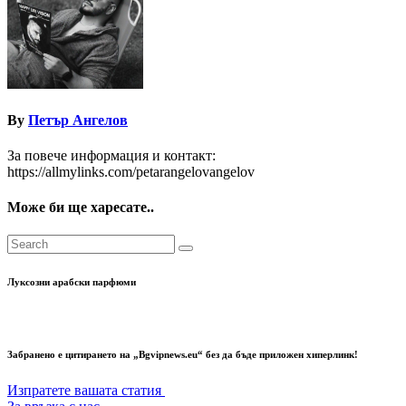
By
Петър Ангелов
За повече информация и контакт:
https://allmylinks.com/petarangelovangelov
Може би ще харесате..
Луксозни арабски парфюми
Забранено е цитирането на „Bgvipnews.eu“ без да бъде приложен хиперлинк!
Изпратете вашата статия