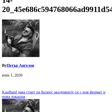
14-
20_45e686c594768066ad9911d5
By
Петър Ангелов
юни 1, 2026
Навигация
Kaufland дава старт на Бизнес академиите си с нов формат и
нова локация