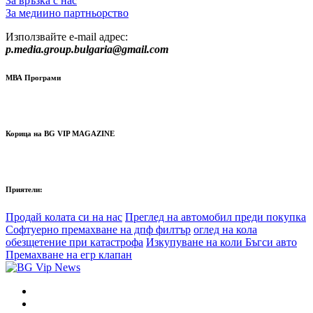
За връзка с нас
За медиино партньорство
Използвайте e-mail адрес:
p.media.group.bulgaria@gmail.com
МВА Програми
Корица на BG VIP MAGAZINE
Приятели:
Продай колата си на нас
Преглед на автомобил преди покупка
Софтуерно премахване на дпф филтър
оглед на кола
обезщетение при катастрофа
Изкупуване на коли Бъгси авто
Премахване на егр клапан