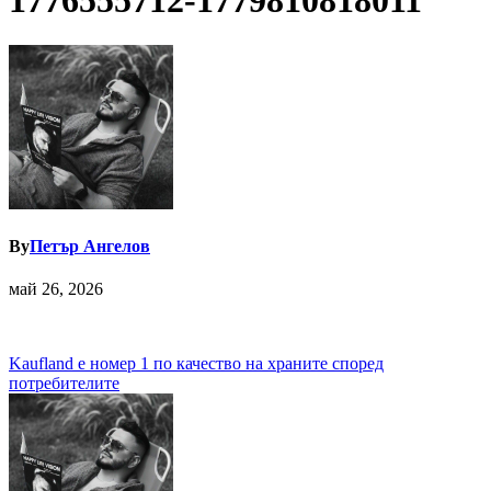
1776555712-1779810818011
By
Петър Ангелов
май 26, 2026
Навигация
Kaufland е номер 1 по качество на храните според
потребителите