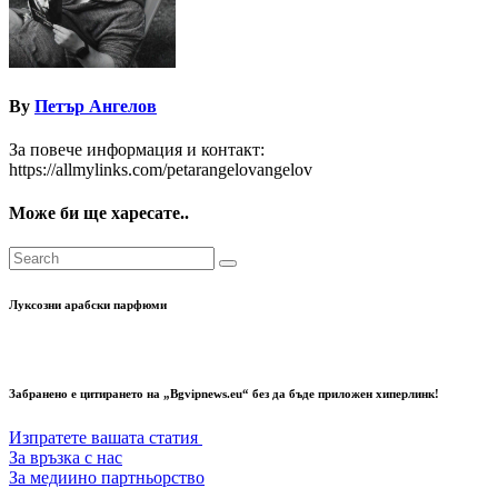
By
Петър Ангелов
За повече информация и контакт:
https://allmylinks.com/petarangelovangelov
Може би ще харесате..
Луксозни арабски парфюми
Забранено е цитирането на „Bgvipnews.eu“ без да бъде приложен хиперлинк!
Изпратете вашата статия
За връзка с нас
За медиино партньорство