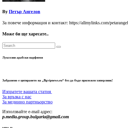
By
Петър Ангелов
За повече информация и контакт: https://allmylinks.com/petarange
Може би ще харесате..
Луксозни арабски парфюми
Забранено е цитирането на „Bgvipnews.eu“ без да бъде приложен хиперлинк!
Изпратете вашата статия
За връзка с нас
За медиино партньорство
Използвайте e-mail адрес:
p.media.group.bulgaria@gmail.com