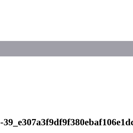
9-39_e307a3f9df9f380ebaf106e1