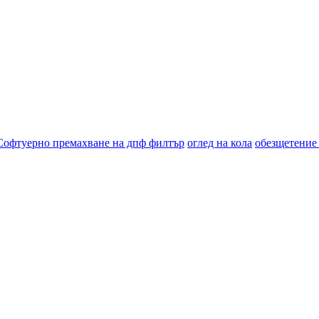
Софтуерно премахване на дпф филтър
оглед на кола
обезщетение