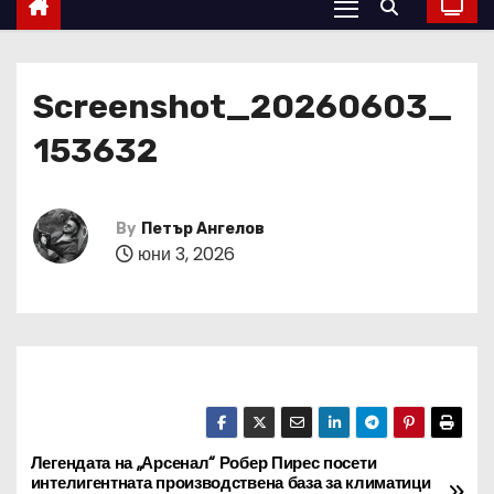
Screenshot_20260603_
153632
By
Петър Ангелов
юни 3, 2026
Легендата на „Арсенал“ Робер Пирес посети
Н
интелигентната производствена база за климатици