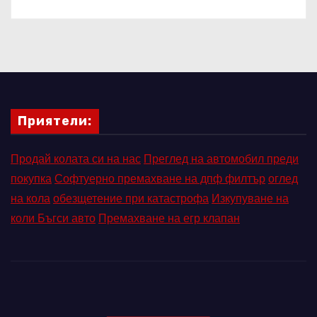
Приятели:
Продай колата си на нас
Преглед на автомобил преди
покупка
Софтуерно премахване на дпф филтър
оглед
на кола
обезщетение при катастрофа
Изкупуване на
коли Бъгси авто
Премахване на егр клапан