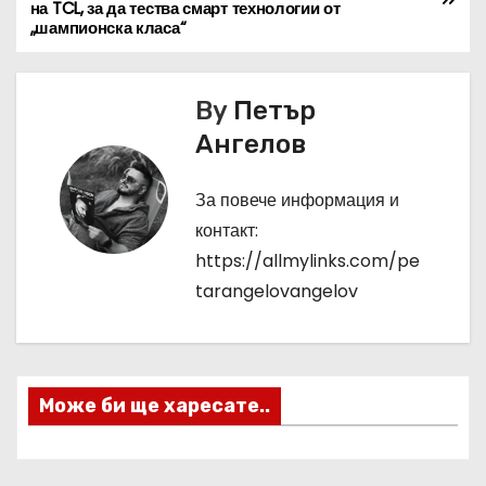
на TCL, за да тества смарт технологии от
а
„шампионска класа“
в
By
Петър
и
Ангелов
г
За повече информация и
а
контакт:
ц
https://allmylinks.com/pe
tarangelovangelov
и
я
Може би ще харесате..