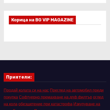
Корица на BG VIP MAGAZINE
Приятели:
Продай колата си на нас
Преглед на автомобил преди
покупка
Софтуерно премахване на дпф филтър
оглед
на кола
обезщетение при катастрофа
Изкупуване на