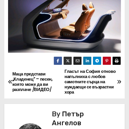
Гласът на София отново
Н
Маца представи
напълниха с любов
„Кладенец“ – песен,
самотните сърца на
а
която може да ви
нуждаещи се възрастни
разплаче /ВИДЕО/
хора
в
и
By
Петър
г
Ангелов