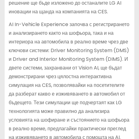
решение ще бъде изложено до останалите LG AI
иновации на щанда на компанията на CES.
AI In-Vehicle Experience започва с регистрирането
и анализирането както на шофьора, така и на
интериора на автомобила в реално време чрез две
ключови системи: Driver Monitoring System (DMS)
и Driver and Interior Monitoring System (DIMS). И
двете системи, захранвани от Vision AI, ще бъдат
демонстрирани чрез цялостна интерактивна
симулация на CES, позволявайки на посетителите
да разберат какво е изживяването в автомобил от
бъдещето. Тези симулации ще подчертаят как LG
технологията може правилно да анализира
условията на шофиране и състоянието на шофьора
в реално време, предлагайки практически преглед
на изживяването в автомобила с помощта на AI.