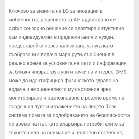
Ключово за визията на LG за иновации в
мобилността, решението за AI-задвижвано in-
cabin сензорно решение се адаптира интуитивно
към индивидуалните предпочитания и нужди,
предоставяйки персонализирана услуга като
съобразени с водача маршрути, съобщения в
реално време за условията на пъти и информация
за близки инфраструктури и точки на интерес. DMS
може да идентифицира физическото здраве на
водача и емоционалното му състояние чрез
мониториране и разпознаване в реално време на
сърдечния пулс и изражението на лицето. Тази
система помага за подобряването на безопасността
по време на път, като алармира потребителите за
тяхното ниво на внимание и цялостно състояние,