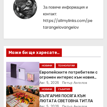
а
За повече информация и
ц
контакт:
https://allmylinks.com/pe
и
tarangelovangelov
я
Може би ще харесате..
НОВИНИ
ТЕХНОЛОГИИ
Европейските потребители с
огромен интерес към новия
Samsung Galaxy Z Fold8
Авг. 5, 2026
Петър Ангелов
НОВИНИ
СЪБИТИЯ
БЪЛГАРИЯ ПОСЯГА КЪМ
ЛЮТАТА СВЕТОВНА ТИТЛА
Авг. 5, 2026
Петър Ангелов