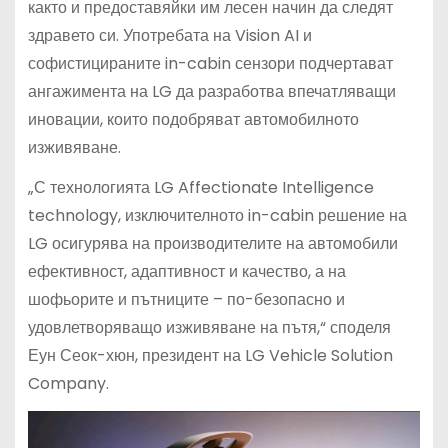
както и предоставяйки им лесен начин да следят
здравето си. Употребата на Vision AI и
софистицираните in-cabin сензори подчертават
ангажимента на LG да разработва впечатляващи
иновации, които подобряват автомобилното
изживяване.
„С технологията LG Affectionate Intelligence
technology, изключителното in-cabin решение на
LG осигурява на производителите на автомобили
ефективност, адаптивност и качество, а на
шофьорите и пътниците – по-безопасно и
удовлетворяващо изживяване на пътя,“ споделя
Еун Сеок-хюн, президент на LG Vehicle Solution
Company.