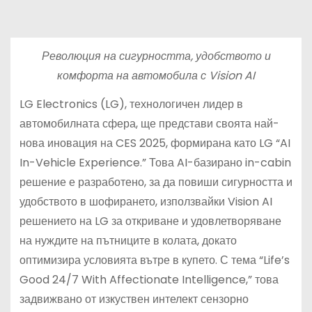
Революция на сигурността, удобството и
комфорта на автомобила с Vision AI
LG Electronics (LG), технологичен лидер в
автомобилната сфера, ще представи своята най-
нова иновация на CES 2025, формирана като LG “AI
In-Vehicle Experience.” Това AI-базирано in-cabin
решение е разработено, за да повиши сигурността и
удобството в шофирането, използвайки Vision AI
решението на LG за откриване и удовлетворяване
на нуждите на пътниците в колата, докато
оптимизира условията вътре в купето. С тема “Life’s
Good 24/7 With Affectionate Intelligence,” това
задвижвано от изкуствен интелект сензорно