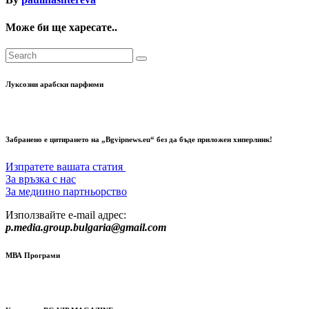
Може би ще харесате..
Луксозни арабски парфюми
Забранено е цитирането на „Bgvipnews.eu“ без да бъде приложен хиперлинк!
Изпратете вашата статия
За връзка с нас
За медиино партньорство
Използвайте e-mail адрес:
p.media.group.bulgaria@gmail.com
МВА Програми