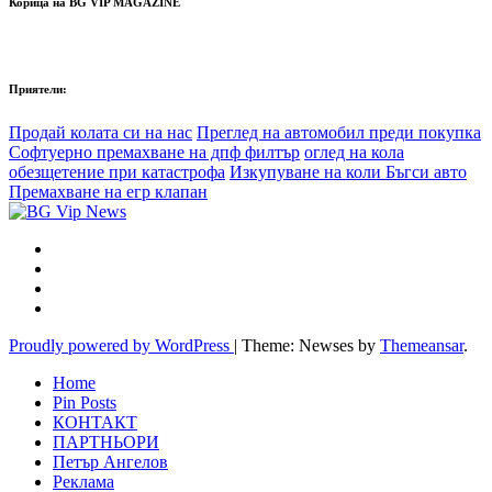
Корица на BG VIP MAGAZINE
Приятели:
Продай колата си на нас
Преглед на автомобил преди покупка
Софтуерно премахване на дпф филтър
оглед на кола
обезщетение при катастрофа
Изкупуване на коли Бъгси авто
Премахване на егр клапан
Proudly powered by WordPress
|
Theme: Newses by
Themeansar
.
Home
Pin Posts
КОНТАКТ
ПАРТНЬОРИ
Петър Ангелов
Реклама