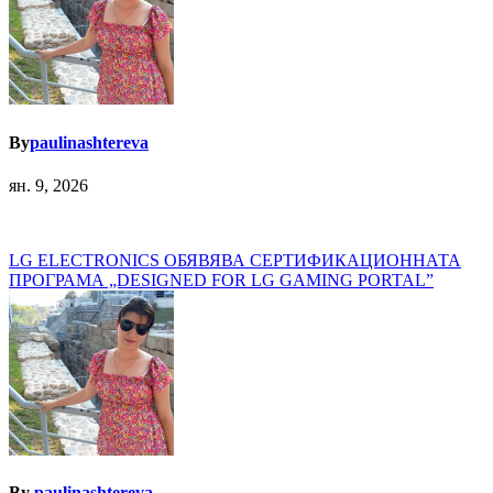
By
paulinashtereva
ян. 9, 2026
Навигация
LG ELECTRONICS ОБЯВЯВА СЕРТИФИКАЦИОННАТА
ПРОГРАМА „DESIGNED FOR LG GAMING PORTAL”
By
paulinashtereva