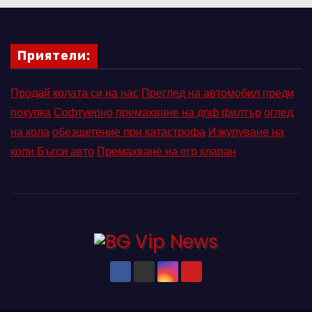
Приятели:
Продай колата си на нас
Преглед на автомобил преди
покупка
Софтуерно премахване на дпф филтър
оглед
на кола
обезщетение при катастрофа
Изкупуване на
коли Бъгси авто
Премахване на егр клапан