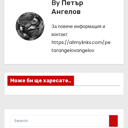
By
Петър
и
Ангелов
г
За повече информация и
а
контакт:
https://allmylinks.com/pe
ц
tarangelovangelov
и
я
Може би ще харесате..