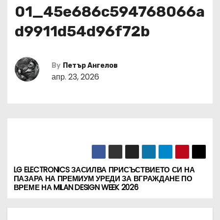
01_45e686c594768066a
d9911d54d96f72b
By
Петър Ангелов
апр. 23, 2026
LG ELECTRONICS ЗАСИЛВА ПРИСЪСТВИЕТО СИ НА
Н
ПАЗАРА НА ПРЕМИУМ УРЕДИ ЗА ВГРАЖДАНЕ ПО
ВРЕМЕ НА MILAN DESIGN WEEK 2026
а
в